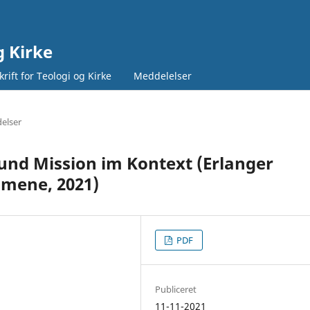
g Kirke
rift for Teologi og Kirke
Meddelelser
elser
und Mission im Kontext (Erlanger
umene, 2021)
PDF
Publiceret
11-11-2021