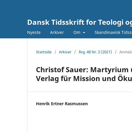
Dansk Tidsskrift for Teologi o
Nyeste
Arkiver
Om
Skandinavisk Tidssk
Startside
/
Arkiver
/
Årg. 48 Nr. 3 (2021)
/
Anmeld
Christof Sauer: Martyrium 
Verlag für Mission und Ök
Henrik Ertner Rasmussen