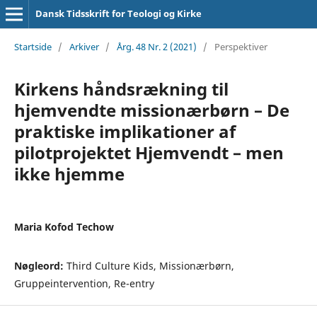
Dansk Tidsskrift for Teologi og Kirke
Startside
/
Arkiver
/
Årg. 48 Nr. 2 (2021)
/
Perspektiver
Kirkens håndsrækning til
hjemvendte missionærbørn – De
praktiske implikationer af
pilotprojektet Hjemvendt – men
ikke hjemme
Maria Kofod Techow
Nøgleord:
Third Culture Kids, Missionærbørn,
Gruppeintervention, Re-entry