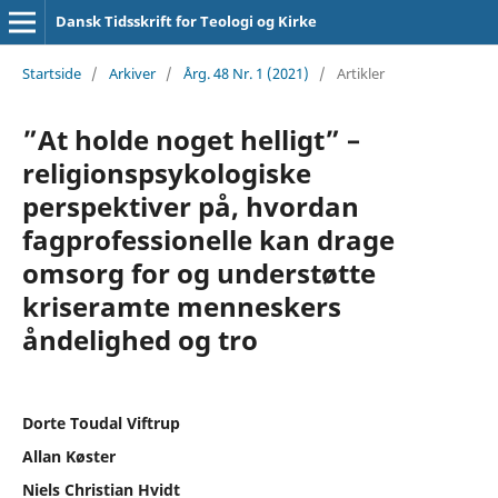
Dansk Tidsskrift for Teologi og Kirke
Startside
/
Arkiver
/
Årg. 48 Nr. 1 (2021)
/
Artikler
”At holde noget helligt” –
religionspsykologiske
perspektiver på, hvordan
fagprofessionelle kan drage
omsorg for og understøtte
kriseramte menneskers
åndelighed og tro
Dorte Toudal Viftrup
Allan Køster
Niels Christian Hvidt