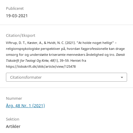
Publiceret
19-03-2021
Citation/Eksport
Viftrup, D. T., Køster, A., & Hvidt, N. C. (2021). ”At holde noget helligt” –
religionspsykologiske perspektiver på, hvordan fagprofessionelle kan drage
omsorg for og understøtte kriseramte menneskers åndelighed og tro.
Dansk
Tidsskrift for Teologi Og Kirke
,
48
(1), 39–59. Hentet fra
https://tidsskrift.dk/dttk/article/view/125478
Citationsformater
Nummer
Årg. 48 Nr. 1 (2021)
Sektion
Artikler