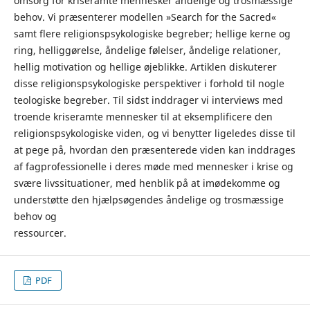
omsorg for kriseramte mennesker åndelige og trosmæssige
behov. Vi præsenterer modellen »Search for the Sacred«
samt flere religionspsykologiske begreber; hellige kerne og
ring, helliggørelse, åndelige følelser, åndelige relationer,
hellig motivation og hellige øjeblikke. Artiklen diskuterer
disse religionspsykologiske perspektiver i forhold til nogle
teologiske begreber. Til sidst inddrager vi interviews med
troende kriseramte mennesker til at eksemplificere den
religionspsykologiske viden, og vi benytter ligeledes disse til
at pege på, hvordan den præsenterede viden kan inddrages
af fagprofessionelle i deres møde med mennesker i krise og
svære livssituationer, med henblik på at imødekomme og
understøtte den hjælpsøgendes åndelige og trosmæssige
behov og
ressourcer.
PDF