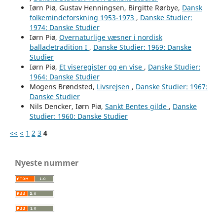
Iørn Piø, Gustav Henningsen, Birgitte Rørbye,
Dansk
folkemindeforskning 1953-1973
,
Danske Studier:
1974: Danske Studier
Iørn Piø,
Overnaturlige væsner i nordisk
balladetradition I
,
Danske Studier: 1969: Danske
Studier
Iørn Piø,
Et viseregister og en vise
,
Danske Studier:
1964: Danske Studier
Mogens Brøndsted,
Livsrejsen
,
Danske Studier: 1967:
Danske Studier
Nils Dencker, Iørn Piø,
Sankt Bentes gilde
,
Danske
Studier: 1960: Danske Studier
<<
<
1
2
3
4
Nyeste nummer