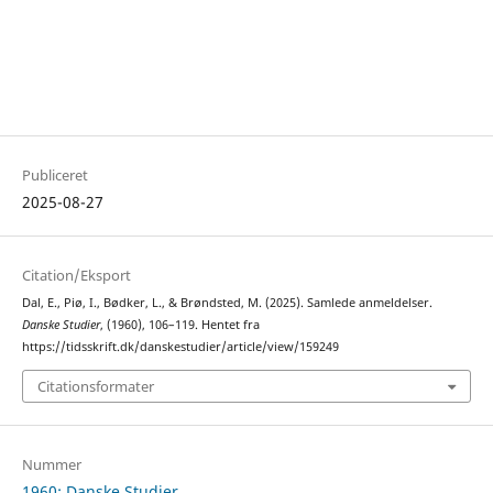
Publiceret
2025-08-27
Citation/Eksport
Dal, E., Piø, I., Bødker, L., & Brøndsted, M. (2025). Samlede anmeldelser.
Danske Studier
, (1960), 106–119. Hentet fra
https://tidsskrift.dk/danskestudier/article/view/159249
Citationsformater
Nummer
1960: Danske Studier