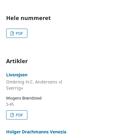
Hele nummeret
PDF
Artikler
Livsrejsen
Omkring H.C. Andersens »I
Sverrig«
Mogens Brøndsted
5-45
PDF
Holger Drachmanns Venezia