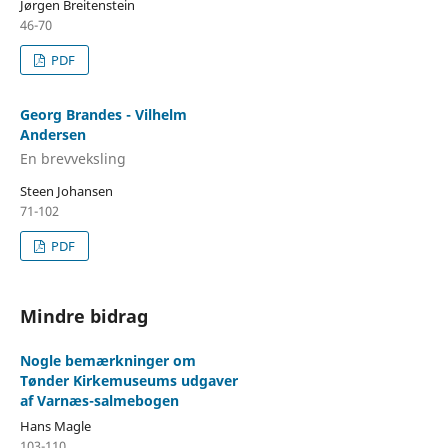
Jørgen Breitenstein
46-70
PDF
Georg Brandes - Vilhelm
Andersen
En brevveksling
Steen Johansen
71-102
PDF
Mindre bidrag
Nogle bemærkninger om
Tønder Kirkemuseums udgaver
af Varnæs-salmebogen
Hans Magle
103-110