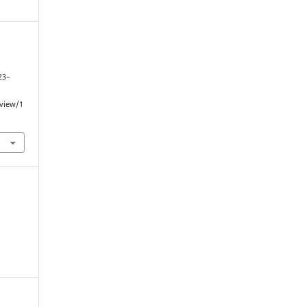
123–
/view/1