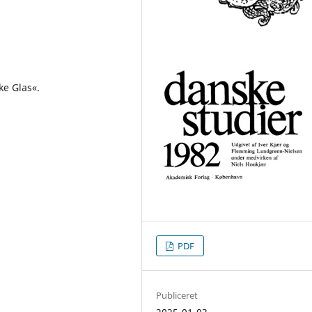
e Glas«.
PDF
Publiceret