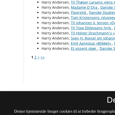
Harry Andersen,
Til Thøger Larsens »Jens
Harry Andersen,
Madame D'Ora
,
Danske S
Harry Andersen,
Flagreild
,
Danske Studier
Harry Andersen,
Tom Kristensens »Vugge
Harry Andersen,
Til Johannes V. Jensen 
Harry Andersen,
Til Tove Ditlevsens lyrik
,
Harry Andersen,
Til Holger Drachmann's 
Harry Andersen,
Sven H. Rossel om Johann
Harry Andersen,
Emil Aarestup »Blikket«
,
Harry Andersen,
Et vissent skær
,
Danske S
1
2
>
>>
Danske Studier
D
ISSN 0106-4525 (Trykt)
Denne hjemmeside bruger cookies til at forbedre brugerople
ISSN 2246-8323 (Online)