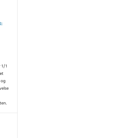
e-
r 1/1
et
 og
ivelse
ten.