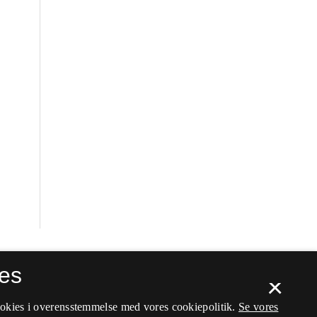
es
×
ookies i overensstemmelse med vores cookiepolitik.
Se vores