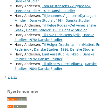
Danske Studier
Harry Andersen,
Tom Kristensens »Vuggevise«
,
Danske Studier: 1979: Danske Studier
Harry Andersen,
Til Johannes V. Jensen »Dyrlægens
Minde«
,
Danske Studier: 1984: Danske Studier
Harry Andersen,
Til Helge Rodes »Det venezianske
Glas«
,
Danske Studier: 1982: Danske Studier
Harry Andersen,
Til Tove Ditlevsens lyrik
,
Danske
Studier: 1978: Danske Studier
Harry Andersen,
Til Holger Drachmann's »Natten. En
Radering«
,
Danske Studier: 1986: Danske Studier
Harry Andersen,
Emil Aarestup »Blikket«
,
Danske
Studier: 1976: Danske Studier
Harry Andersen,
Til Blichers »Præludium«
,
Danske
Studier: 1984: Danske Studier
1
2
>
>>
Nyeste nummer