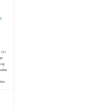
e-
r 1/1
et
 og
ivelse
ten.