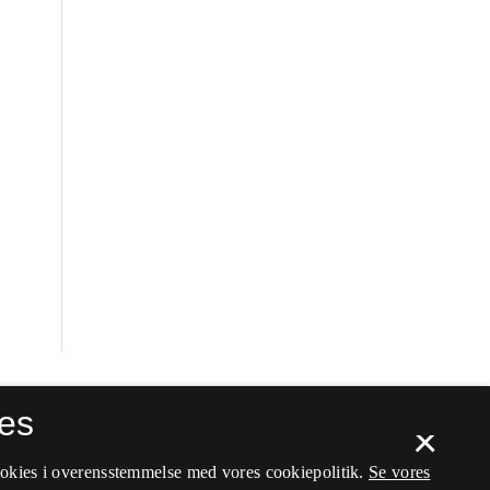
es
×
ookies i overensstemmelse med vores cookiepolitik.
Se vores