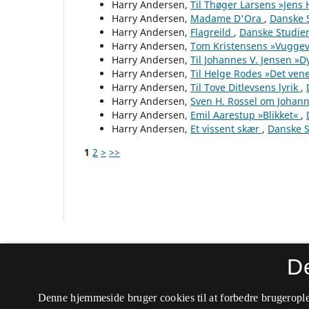
Harry Andersen,
Til Thøger Larsens »Jens
Harry Andersen,
Madame D'Ora
,
Danske S
Harry Andersen,
Flagreild
,
Danske Studier
Harry Andersen,
Tom Kristensens »Vugge
Harry Andersen,
Til Johannes V. Jensen 
Harry Andersen,
Til Helge Rodes »Det ven
Harry Andersen,
Til Tove Ditlevsens lyrik
,
Harry Andersen,
Sven H. Rossel om Johann
Harry Andersen,
Emil Aarestup »Blikket«
,
Harry Andersen,
Et vissent skær
,
Danske S
1
2
>
>>
Danske Studier
D
ISSN 0106-4525 (Trykt)
Denne hjemmeside bruger cookies til at forbedre brugerople
ISSN 2246-8323 (Online)