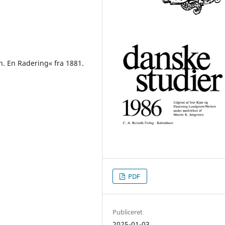
. En Radering« fra 1881.
PDF
Publiceret
2025-01-03