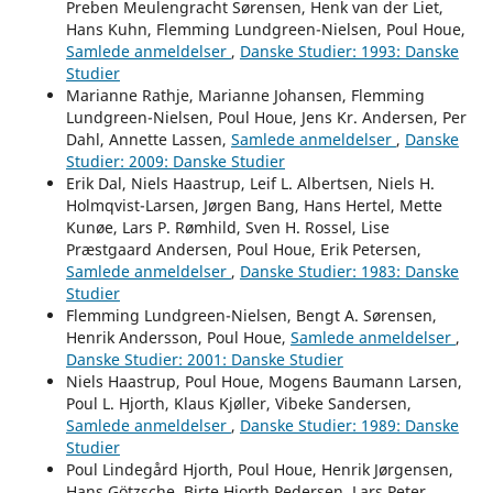
Preben Meulengracht Sørensen, Henk van der Liet,
Hans Kuhn, Flemming Lundgreen-Nielsen, Poul Houe,
Samlede anmeldelser
,
Danske Studier: 1993: Danske
Studier
Marianne Rathje, Marianne Johansen, Flemming
Lundgreen-Nielsen, Poul Houe, Jens Kr. Andersen, Per
Dahl, Annette Lassen,
Samlede anmeldelser
,
Danske
Studier: 2009: Danske Studier
Erik Dal, Niels Haastrup, Leif L. Albertsen, Niels H.
Holmqvist-Larsen, Jørgen Bang, Hans Hertel, Mette
Kunøe, Lars P. Rømhild, Sven H. Rossel, Lise
Præstgaard Andersen, Poul Houe, Erik Petersen,
Samlede anmeldelser
,
Danske Studier: 1983: Danske
Studier
Flemming Lundgreen-Nielsen, Bengt A. Sørensen,
Henrik Andersson, Poul Houe,
Samlede anmeldelser
,
Danske Studier: 2001: Danske Studier
Niels Haastrup, Poul Houe, Mogens Baumann Larsen,
Poul L. Hjorth, Klaus Kjøller, Vibeke Sandersen,
Samlede anmeldelser
,
Danske Studier: 1989: Danske
Studier
Poul Lindegård Hjorth, Poul Houe, Henrik Jørgensen,
Hans Götzsche, Birte Hjorth Pedersen, Lars Peter