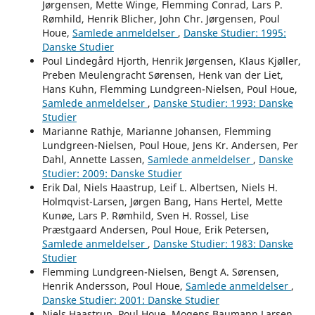
Jørgensen, Mette Winge, Flemming Conrad, Lars P.
Rømhild, Henrik Blicher, John Chr. Jørgensen, Poul
Houe,
Samlede anmeldelser
,
Danske Studier: 1995:
Danske Studier
Poul Lindegård Hjorth, Henrik Jørgensen, Klaus Kjøller,
Preben Meulengracht Sørensen, Henk van der Liet,
Hans Kuhn, Flemming Lundgreen-Nielsen, Poul Houe,
Samlede anmeldelser
,
Danske Studier: 1993: Danske
Studier
Marianne Rathje, Marianne Johansen, Flemming
Lundgreen-Nielsen, Poul Houe, Jens Kr. Andersen, Per
Dahl, Annette Lassen,
Samlede anmeldelser
,
Danske
Studier: 2009: Danske Studier
Erik Dal, Niels Haastrup, Leif L. Albertsen, Niels H.
Holmqvist-Larsen, Jørgen Bang, Hans Hertel, Mette
Kunøe, Lars P. Rømhild, Sven H. Rossel, Lise
Præstgaard Andersen, Poul Houe, Erik Petersen,
Samlede anmeldelser
,
Danske Studier: 1983: Danske
Studier
Flemming Lundgreen-Nielsen, Bengt A. Sørensen,
Henrik Andersson, Poul Houe,
Samlede anmeldelser
,
Danske Studier: 2001: Danske Studier
Niels Haastrup, Poul Houe, Mogens Baumann Larsen,