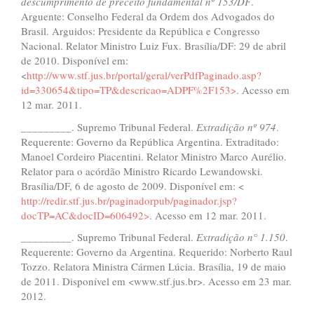
descumprimento de preceito fundamental n
º
153/DF
.
Arguente: Conselho Federal da Ordem dos Advogados do
Brasil. Arguidos: Presidente da República e Congresso
Nacional. Relator Ministro Luiz Fux. Brasília/DF: 29 de abril
de 2010. Disponível em:
<
http://www.stf.jus.br/portal/geral/verPdfPaginado.asp?
id=330654&tipo=TP&descricao=ADPF%2F153>
. Acesso em
12 mar. 2011.
_________. Supremo Tribunal Federal.
Extradi
çã
o n
º
974
.
Requerente: Governo da República Argentina. Extraditado:
Manoel Cordeiro Piacentini. Relator Ministro Marco Aurélio.
Relator para o acórdão Ministro Ricardo Lewandowski.
Brasília/DF, 6 de agosto de 2009. Disponível em: <
http://redir.stf.jus.br/paginadorpub/paginador.jsp?
docTP=AC&docID=606492>
. Acesso em 12 mar. 2011.
_________. Supremo Tribunal Federal.
Extradi
çã
o n
°
1.150
.
Requerente: Governo da Argentina. Requerido: Norberto Raul
Tozzo. Relatora Ministra Cármen Lúcia. Brasília, 19 de maio
de 2011. Disponível em <www.stf.jus.br>. Acesso em 23 mar.
2012.