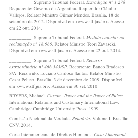
_________. Supremo Tribunal Federal.
Extradi
çã
o n
°
1.278
.
Requerente: Governo da Argentina. Requerido: Cláudio
Vallejos. Relator Ministro Gilmar Mendes. Brasília, 18 de
setembro de 2012. Disponível em <www.stf.jus.br>. Acesso
em 22 out. 2014.
_________. Supremo Tribunal Federal.
Medida cautelar na
reclama
çã
o n
º
18.686
. Relator Ministro Teori Zavascki.
Disponível em <www.stf.jus.br>. Acesso em 22 out. 2014.
_________. Supremo Tribunal Federal.
Recurso
extraordin
á
rio n
°
466.343/SP
. Recorrente: Banco Bradesco
S/A. Recorrido: Luciano Cardoso Santos. Relator Ministro
Cezar Peluso. Brasília, 3 de dezembro de 2008. Disponível
em <www.stf.jus.br>. Acesso em 30 set. 2010.
BRYERS, Michael.
Custom, Power and the Power of Rules
:
International Relations and Customary International Law.
Cambridge: Cambridge University Press, 1999.
Comissão Nacional da Verdade.
Relat
ó
rio
. Volume I. Brasília:
CNV, 2014.
Corte Interamericana de Direitos Humanos.
Caso Almocinad