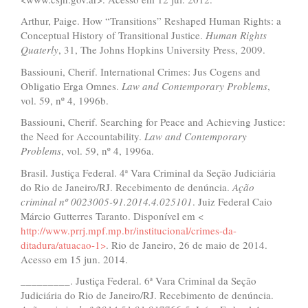
Arthur, Paige. How “Transitions” Reshaped Human Rights: a
Conceptual History of Transitional Justice.
Human Rights
Quaterly
, 31, The Johns Hopkins University Press, 2009.
Bassiouni, Cherif. International Crimes: Jus Cogens and
Obligatio Erga Omnes.
Law and Contemporary Problems
,
vol. 59, nº 4, 1996b.
Bassiouni, Cherif. Searching for Peace and Achieving Justice:
the Need for Accountability.
Law and Contemporary
Problems
, vol. 59, nº 4, 1996a.
Brasil. Justiça Federal. 4ª Vara Criminal da Seção Judiciária
do Rio de Janeiro/RJ. Recebimento de denúncia.
A
çã
o
criminal n
º
0023005-91.2014.4.025101
. Juiz Federal Caio
Márcio Gutterres Taranto. Disponível em <
http://www.prrj.mpf.mp.br/institucional/crimes-da-
ditadura/atuacao-1>
. Rio de Janeiro, 26 de maio de 2014.
Acesso em 15 jun. 2014.
_________. Justiça Federal. 6ª Vara Criminal da Seção
Judiciária do Rio de Janeiro/RJ. Recebimento de denúncia.