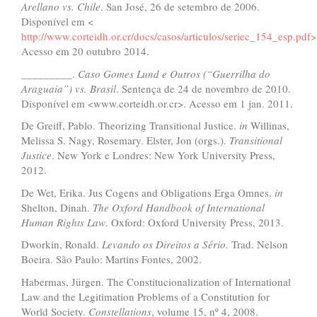
Arellano vs. Chile
. San José, 26 de setembro de 2006.
Disponível em <
http://www.corteidh.or.cr/docs/casos/articulos/seriec_154_esp.pdf>
Acesso em 20 outubro 2014.
_________.
Caso Gomes Lund e Outros (
“
Guerrilha do
Araguaia
”
) vs. Brasil
. Sentença de 24 de novembro de 2010.
Disponível em <www.corteidh.or.cr>. Acesso em 1 jan. 2011.
De Greiff, Pablo. Theorizing Transitional Justice.
in
Willinas,
Melissa S. Nagy, Rosemary. Elster, Jon (orgs.).
Transitional
Justice
. New York e Londres: New York University Press,
2012.
De Wet, Erika. Jus Cogens and Obligations Erga Omnes.
in
Shelton, Dinah.
The Oxford Handbook of International
Human Rights Law
. Oxford: Oxford University Press, 2013.
Dworkin, Ronald.
Levando os Direitos a S
é
rio
. Trad. Nelson
Boeira. São Paulo: Martins Fontes, 2002.
Habermas, Jürgen. The Constitucionalization of International
Law and the Legitimation Problems of a Constitution for
World Society.
Constellations
, volume 15, nº 4, 2008.