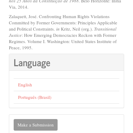
nos 25 Anos da Constitui
çã
o de 1988
. Belo Horizonte: Initia
Via, 2014.
Zalaquett, José. Confronting Human Rights Violations
Committed by Former Governments: Principles Applicable
and Political Constraints.
in
Kritz, Neil (org.).
Transitional
Justice
: How Emerging Democracies Reckon with Former
Regimes. Volume I. Washington: United States Institute of
Peace, 1995.
Language
English
Português (Brasil)
Make
Make a Submission
a