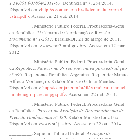
1.34.001.007804/2011-57
. Denúncia nº 71284/2014.
Disponível em <
http://s.conjur.com.br/dl/denuncia-coronel-
ustra.pdf>
. Acesso em 21 out. 2014.
_________. Ministério Público Federal. Procuradoria-Geral
da República. 2ª Câmara de Coordenação e Revisão.
Documento n
°
1/2011
. Brasília/DF, 21 de março de 2011.
Disponível em: <www.prr3.mpf.gov.br>. Acesso em 12 mar.
2012.
_________. Ministério Público Federal. Procuradoria-Geral
da República.
Parecer na Pris
ã
o preventiva para extradi
çã
o
n
º
696
. Requerente: República Argentina. Requerido: Manuel
Alfredo Montenegro. Relator Ministro Gilmar Mendes.
Disponível em <
http://s.conjur.com.br/dl/extradicao-manuel-
montenegro-parecer-pgr.pdf>
. Acesso em 22 out. 2014.
_________. Ministério Público Federal. Procuradoria-Geral
da República.
Parecer na Argui
çã
o de Descumprimento de
Preceito Fundamental n
º
320
. Relator Ministro Luiz Fux.
Disponível em <www.stf.jus.br>. Acesso em 22 out. 2014.
_________. Supremo Tribunal Federal.
Argui
çã
o de