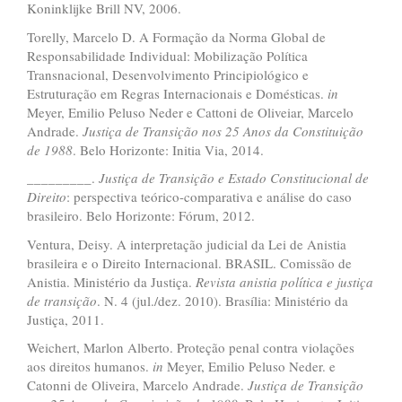
Koninklijke Brill NV, 2006.
Torelly, Marcelo D. A Formação da Norma Global de
Responsabilidade Individual: Mobilização Política
Transnacional, Desenvolvimento Principiológico e
Estruturação em Regras Internacionais e Domésticas.
i
n
Meyer, Emilio Peluso Neder e Cattoni de Oliveiar, Marcelo
Andrade.
Justi
ç
a de Transi
çã
o nos 25 Anos da Constitui
çã
o
de 1988
. Belo Horizonte: Initia Via, 2014.
_________.
Justi
ç
a de Transi
çã
o e Estado Constitucional de
Direito
: perspectiva teórico-comparativa e análise do caso
brasileiro. Belo Horizonte: Fórum, 2012.
Ventura, Deisy. A interpretação judicial da Lei de Anistia
brasileira e o Direito Internacional. BRASIL. Comissão de
Anistia. Ministério da Justiça.
Revista anistia pol
í
tica e justi
ç
a
de transi
çã
o
. N. 4 (jul./dez. 2010). Brasília: Ministério da
Justiça, 2011.
Weichert, Marlon Alberto. Proteção penal contra violações
aos direitos humanos.
i
n
Meyer, Emilio Peluso Neder. e
Catonni de Oliveira, Marcelo Andrade.
Justi
ç
a de Transi
çã
o