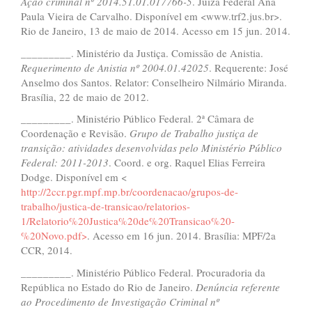
A
çã
o criminal n
º
2014.51.01.017766-5
. Juíza Federal Ana
Paula Vieira de Carvalho. Disponível em <www.trf2.jus.br>.
Rio de Janeiro, 13 de maio de 2014. Acesso em 15 jun. 2014.
_________. Ministério da Justiça. Comissão de Anistia.
Requerimento de Anistia n
º
2004.01.42025
. Requerente: José
Anselmo dos Santos. Relator: Conselheiro Nilmário Miranda.
Brasília, 22 de maio de 2012.
_________. Ministério Público Federal. 2ª Câmara de
Coordenação e Revisão.
Grupo de Trabalho justi
ç
a de
transi
çã
o: atividades desenvolvidas pelo Minist
é
rio P
ú
blico
Federal: 2011-2013
. Coord. e org. Raquel Elias Ferreira
Dodge. Disponível em <
http://2ccr.pgr.mpf.mp.br/coordenacao/grupos-de-
trabalho/justica-de-transicao/relatorios-
1/Relatorio%20Justica%20de%20Transicao%20-
%20Novo.pdf>
. Acesso em 16 jun. 2014. Brasília: MPF/2a
CCR, 2014.
_________. Ministério Público Federal. Procuradoria da
República no Estado do Rio de Janeiro.
Den
ú
ncia referente
ao Procedimento de Investiga
çã
o Criminal n
º