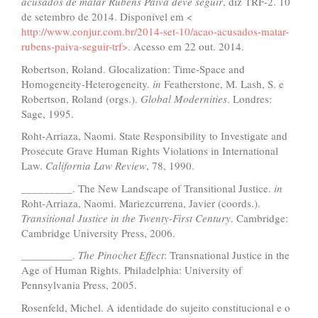
acusados de matar Rubens Paiva deve seguir
, diz TRF-2. 10
de setembro de 2014. Disponível em <
http://www.conjur.com.br/2014-set-10/acao-acusados-matar-
rubens-paiva-seguir-trf>
. Acesso em 22 out. 2014.
Robertson, Roland. Glocalization: Time-Space and
Homogeneity-Heterogeneity.
in
Featherstone, M. Lash, S. e
Robertson, Roland (orgs.).
Global Modernities
. Londres:
Sage, 1995.
Roht-Arriaza, Naomi. State Responsibility to Investigate and
Prosecute Grave Human Rights Violations in International
Law.
California Law Review
, 78, 1990.
_________. The New Landscape of Transitional Justice.
in
Roht-Arriaza, Naomi. Mariezcurrena, Javier (coords.).
Transitional Justice in the Twenty-First Century
. Cambridge:
Cambridge University Press, 2006.
_________.
The Pinochet Effect
: Transnational Justice in the
Age of Human Rights. Philadelphia: University of
Pennsylvania Press, 2005.
Rosenfeld, Michel. A identidade do sujeito constitucional e o