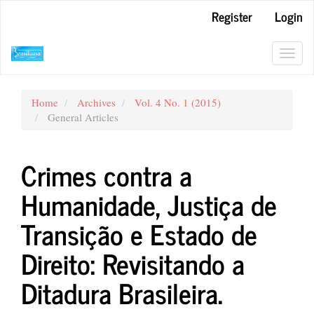
Main
Register
Login
Navigation
Main
Content
Toggl
Sidebar
navig
Home
Archives
Vol. 4 No. 1 (2015)
General Articles
Crimes contra a
Humanidade, Justiça de
Transição e Estado de
Direito: Revisitando a
Ditadura Brasileira.