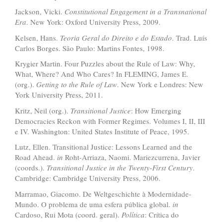
Jackson, Vicki.
Constitutional Engagement in a Transnational
Era
. New York: Oxford University Press, 2009.
Kelsen, Hans.
Teoria Geral do Direito e do Estado
. Trad. Luís
Carlos Borges. São Paulo: Martins Fontes, 1998.
Krygier Martin. Four Puzzles about the Rule of Law: Why,
What, Where? And Who Cares? In FLEMING, James E.
(org.).
Getting to the Rule of Law
. New York e Londres: New
York University Press, 2011.
Kritz, Neil (org.).
Transitional Justice
: How Emerging
Democracies Reckon with Former Regimes. Volumes I, II, III
e IV. Washington: United States Institute of Peace, 1995.
Lutz, Ellen. Transitional Justice: Lessons Learned and the
Road Ahead.
in
Roht-Arriaza, Naomi. Mariezcurrena, Javier
(coords.).
Transitional Justice in the Twenty-First Century
.
Cambridge: Cambridge University Press, 2006.
Marramao, Giacomo. De Weltgeschichte à Modernidade-
Mundo. O problema de uma esfera pública global.
in
Cardoso, Rui Mota (coord. geral).
Pol
í
tica
: Crítica do