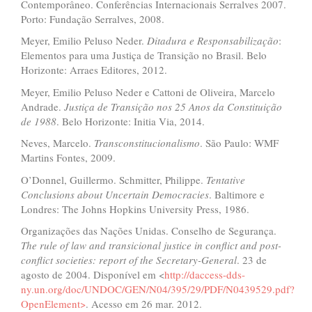
Contemporâneo. Conferências Internacionais Serralves 2007.
Porto: Fundação Serralves, 2008.
Meyer, Emilio Peluso Neder.
Ditadura e Responsabiliza
çã
o
:
Elementos para uma Justiça de Transição no Brasil. Belo
Horizonte: Arraes Editores, 2012.
Meyer, Emilio Peluso Neder e Cattoni de Oliveira, Marcelo
Andrade.
Justi
ç
a de Transi
çã
o nos 25 Anos da Constitui
çã
o
de 1988
. Belo Horizonte: Initia Via, 2014.
Neves, Marcelo.
Transconstitucionalismo
. São Paulo: WMF
Martins Fontes, 2009.
O’Donnel, Guillermo. Schmitter, Philippe.
Tentative
Conclusions about Uncertain Democracies
. Baltimore e
Londres: The Johns Hopkins University Press, 1986.
Organizações das Nações Unidas. Conselho de Segurança.
The rule of law and transicional justice in conflict and post-
conflict societies: report of the Secretary-General
. 23 de
agosto de 2004. Disponível em <
http://daccess-dds-
ny.un.org/doc/UNDOC/GEN/N04/395/29/PDF/N0439529.pdf?
OpenElement>
. Acesso em 26 mar. 2012.