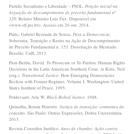
Partido Socialismo e Liberdade – PSOL.
Peti
çã
o inicial
na
Argui
çã
o de descumprimento de preceito fundamental n
º
320
. Relator Ministro Luiz Fux. Disponível em
<www.stf.jus.br>. Acesso em 20 out. 2014.
Pinto, Gabriel Rezende de Souza.
Para a Democracia
:
Soberania, Transição e Rastro na Ação de Descumprimento
de Preceito Fundamental n. 153. Dissertação de Mestrado.
Brasília: UnB, 2013.
Pion-Berlin, David. To Prosecute or To Pardon: Human Rights
Decisions in the Latin American Southern Cone.
in
Kritz, Neil
(org.).
Transitional Justice
: How Emerging Democracies
Reckon with Former Regimes. Volume I. Washington: United
States Institute of Peace, 1995.
Poldevaart, Arie W.
Black-Robed Justice
. 1948.
Quinalha, Renan Honório.
Justi
ç
a de transi
çã
o
: contornos do
conceito. São Paulo: Outras Expressões, Dobra Universitária,
2013.
Revista Consultor Jurídico.
Anos de chumbo: A
çã
o contra