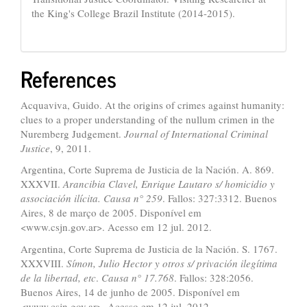
the King's College Brazil Institute (2014-2015).
References
Acquaviva, Guido. At the origins of crimes against humanity:
clues to a proper understanding of the nullum crimen in the
Nuremberg Judgement.
Journal of International Criminal
Justice
, 9, 2011.
Argentina, Corte Suprema de Justicia de la Nación. A. 869.
XXXVII.
Arancibia Clavel, Enrique Lautaro s/ homicidio y
associaci
ó
n il
í
cita.
Causa n
°
259
. Fallos: 327:3312. Buenos
Aires, 8 de março de 2005. Disponível em
<www.csjn.gov.ar>. Acesso em 12 jul. 2012.
Argentina, Corte Suprema de Justicia de la Nación. S. 1767.
XXXVIII.
S
í
mon, Julio Hector y otros s/ privaci
ó
n ileg
í
tima
de la libertad, etc
.
Causa n
°
17.768
. Fallos: 328:2056.
Buenos Aires, 14 de junho de 2005. Disponível em
<www.csjn.gov.ar>. Acesso em 12 jul. 2012.