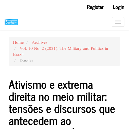
Main
Register
Login
Navigation
Main
Content
Toggl
Sidebar
navig
Home
Archives
Vol. 10 No. 2 (2021): The Military and Politics in
Brazil
Dossier
Ativismo e extrema
direita no meio militar:
tensões e discursos que
antecedem ao