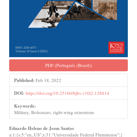
PDF (Português (Brasil))
Published:
Feb 18, 2022
DOI:
https://doi.org/10.25160/bjbs.v10i2.128414
Keywords:
Military, Bolsonaro, right-wing extremism
Main
Eduardo Heleno de Jesus Santos
a:1:{s:5:"en_US";s:31:"Universidade Federal Fluminense";}