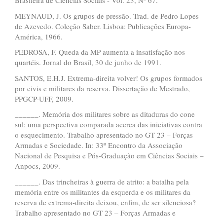
Brasileira de Ciências Sociais - Vol. 23, Nº 67.
MEYNAUD, J. Os grupos de pressão. Trad. de Pedro Lopes
de Azevedo. Coleção Saber. Lisboa: Publicações Europa-
América, 1966.
PEDROSA, F. Queda da MP aumenta a insatisfação nos
quartéis. Jornal do Brasil, 30 de junho de 1991.
SANTOS, E.H.J. Extrema-direita volver! Os grupos formados
por civis e militares da reserva. Dissertação de Mestrado,
PPGCP-UFF, 2009.
______. Memória dos militares sobre as ditaduras do cone
sul: uma perspectiva comparada acerca das iniciativas contra
o esquecimento. Trabalho apresentado no GT 23 – Forças
Armadas e Sociedade. In: 33º Encontro da Associação
Nacional de Pesquisa e Pós-Graduação em Ciências Sociais –
Anpocs, 2009.
______. Das trincheiras à guerra de atrito: a batalha pela
memória entre os militantes da esquerda e os militares da
reserva de extrema-direita deixou, enfim, de ser silenciosa?
Trabalho apresentado no GT 23 – Forças Armadas e