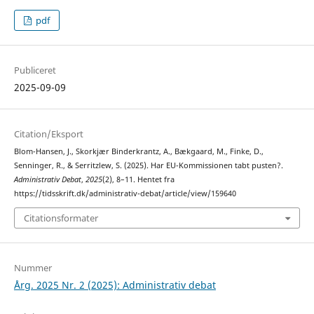
pdf
Publiceret
2025-09-09
Citation/Eksport
Blom-Hansen, J., Skorkjær Binderkrantz, A., Bækgaard, M., Finke, D.,
Senninger, R., & Serritzlew, S. (2025). Har EU-Kommissionen tabt pusten?.
Administrativ Debat
,
2025
(2), 8–11. Hentet fra
https://tidsskrift.dk/administrativ-debat/article/view/159640
Citationsformater
Nummer
Årg. 2025 Nr. 2 (2025): Administrativ debat