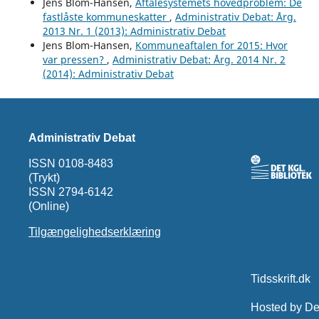
Jens Blom-Hansen,
Aftalesystemets hovedproblem: De
fastlåste kommuneskatter
,
Administrativ Debat: Årg.
2013 Nr. 1 (2013): Administrativ Debat
Jens Blom-Hansen,
Kommuneaftalen for 2015: Hvor
var pressen?
,
Administrativ Debat: Årg. 2014 Nr. 2
(2014): Administrativ Debat
Administrativ Debat
ISSN 0108-8483
(Trykt)
ISSN 2794-6142
(Online)
Tilgængelighedserklæring