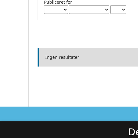
Publiceret før
Ingen resultater
Sundhedsprofessionelle Studier
D
ISSN 2446-1563