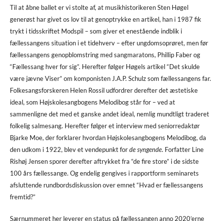
Til at åbne ballet er vi stolte af, at musikhistorikeren Sten Høgel
generøst har givet os lov til at genoptrykke en artikel, han i 1987 fik
trykt i tidsskriftet Modspil – som giver et enestående indblik i
fællessangens situation i et tidehverv – efter ungdomsoprøret, men før
fællessangens genopblomstring med sangmaratons, Phillip Faber og
“Fællessang hver for sig”. Herefter følger Høgels artikel “Det skulde
være jævne Viser” om komponisten J.A.P. Schulz som fællessangens far.
Folkesangsforskeren Helen Rossil udfordrer derefter det æstetiske
ideal, som Højskolesangbogens Melodibog står for – ved at
sammenligne det med et ganske andet ideal, nemlig mundtligt traderet
folkelig salmesang. Herefter følger et interview med seniorredaktør
Bjarke Moe, der forklarer hvordan Højskolesangbogens Melodibog, da
den udkom i 1922, blev et vendepunkt for
de syngende
. Forfatter Line
Rishøj Jensen sporer derefter aftrykket fra “de fire store” i de sidste
100 års fællessange. Og endelig gengives i rapportform seminarets
afsluttende rundbordsdiskussion over emnet “Hvad er fællessangens
fremtid?”
Særnummeret her leverer en status på fællessangen anno 2020’erne