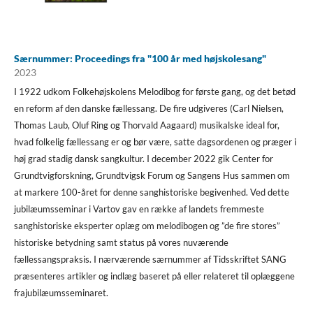
Særnummer: Proceedings fra "100 år med højskolesang"
2023
I 1922 udkom Folkehøjskolens Melodibog for første gang, og det betød
en reform af den danske fællessang. De fire udgiveres (Carl Nielsen,
Thomas Laub, Oluf Ring og Thorvald Aagaard) musikalske ideal for,
hvad folkelig fællessang er og bør være, satte dagsordenen og præger i
høj grad stadig dansk sangkultur. I december 2022 gik Center for
Grundtvigforskning, Grundtvigsk Forum og Sangens Hus sammen om
at markere 100-året for denne sanghistoriske begivenhed. Ved dette
jubilæumsseminar i Vartov gav en række af landets fremmeste
sanghistoriske eksperter oplæg om melodibogen og ”de fire stores”
historiske betydning samt status på vores nuværende
fællessangspraksis. I nærværende særnummer af Tidsskriftet SANG
præsenteres artikler og indlæg baseret på eller relateret til oplæggene
frajubilæumsseminaret.