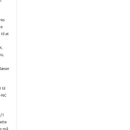
res
te
til at
K.
ns,
d
 læser
 til
Y-NC
1/1
ette
er må