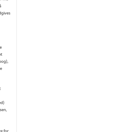
å
dgives
de
et
 bog),
te
t
ed)
sen,
ve for