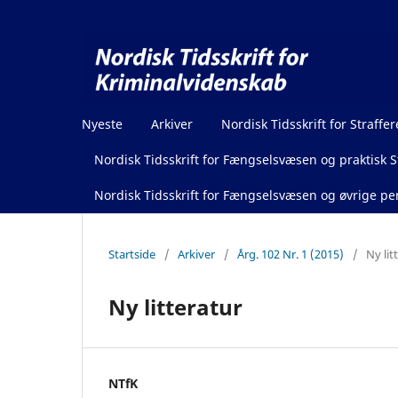
Nyeste
Arkiver
Nordisk Tidsskrift for Straffer
Nordisk Tidsskrift for Fængselsvæsen og praktisk St
Nordisk Tidsskrift for Fængselsvæsen og øvrige pen
Startside
/
Arkiver
/
Årg. 102 Nr. 1 (2015)
/
Ny lit
Ny litteratur
NTfK