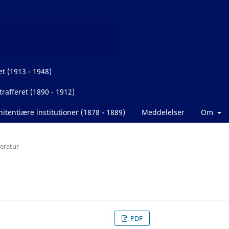
et (1913 - 1948)
rafferet (1890 - 1912)
itentiære institutioner (1878 - 1889)
Meddelelser
Om
teratur
PDF