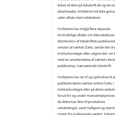
linkes til dem på tidsskrift.dk og de m
downloades. Artiklerne må ikke genu
uden aftale med redaktøren.
Forfattere kan indgå flere separate
kontraktlige aftaler om ikke-eksklusiv
distribution af tidsskriftets publicere
version af værket (f.eks. sende det til 
institutionslager eller udgive det i en
med en anerkendelse af værkets førs
publicering i nærværende tidsskrift.
Forfattere har ret til og opfordres til a
publicere deres værker online (f.eks. i
institutionslagre eller på deres webst
forud for og under manuskriptproces
da dette kan føre til produktive
udvekslinger, samt tidligere og større
citater fra publicerede værker. Initiati