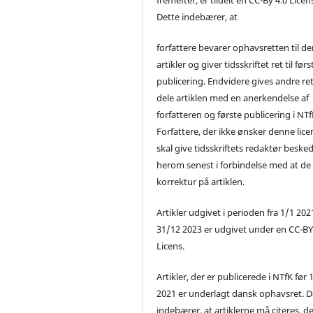
Dette indebærer, at
forfattere bevarer ophavsretten til de
artikler og giver tidsskriftet ret til førs
publicering. Endvidere gives andre ret 
dele artiklen med en anerkendelse af
forfatteren og første publicering i NTf
Forfattere, der ikke ønsker denne lice
skal give tidsskriftets redaktør beske
herom senest i forbindelse med at de
korrektur på artiklen.
Artikler udgivet i perioden fra 1/1 2021
31/12 2023 er udgivet under en CC-B
Licens.
Artikler, der er publicerede i NTfK før 
2021 er underlagt dansk ophavsret. D
indebærer, at artiklerne må citeres, d