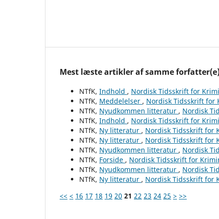
Mest læste artikler af samme forfatter(e
NTfK,
Indhold
,
Nordisk Tidsskrift for Krim
NTfK,
Meddelelser
,
Nordisk Tidsskrift for
NTfK,
Nyudkommen litteratur
,
Nordisk Tid
NTfK,
Indhold
,
Nordisk Tidsskrift for Krim
NTfK,
Ny litteratur
,
Nordisk Tidsskrift for
NTfK,
Ny litteratur
,
Nordisk Tidsskrift for
NTfK,
Nyudkommen litteratur
,
Nordisk Tid
NTfK,
Forside
,
Nordisk Tidsskrift for Krim
NTfK,
Nyudkommen litteratur
,
Nordisk Tid
NTfK,
Ny litteratur
,
Nordisk Tidsskrift for
<<
<
16
17
18
19
20
21
22
23
24
25
>
>>