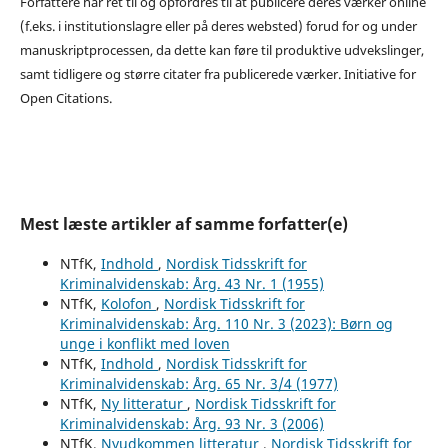
Forfattere har ret til og opfordres til at publicere deres værker online
(f.eks. i institutionslagre eller på deres websted) forud for og under
manuskriptprocessen, da dette kan føre til produktive udvekslinger,
samt tidligere og større citater fra publicerede værker. Initiative for
Open Citations.
Mest læste artikler af samme forfatter(e)
NTfK,
Indhold
,
Nordisk Tidsskrift for
Kriminalvidenskab: Årg. 43 Nr. 1 (1955)
NTfK,
Kolofon
,
Nordisk Tidsskrift for
Kriminalvidenskab: Årg. 110 Nr. 3 (2023): Børn og
unge i konflikt med loven
NTfK,
Indhold
,
Nordisk Tidsskrift for
Kriminalvidenskab: Årg. 65 Nr. 3/4 (1977)
NTfK,
Ny litteratur
,
Nordisk Tidsskrift for
Kriminalvidenskab: Årg. 93 Nr. 3 (2006)
NTfK,
Nyudkommen litteratur
,
Nordisk Tidsskrift for