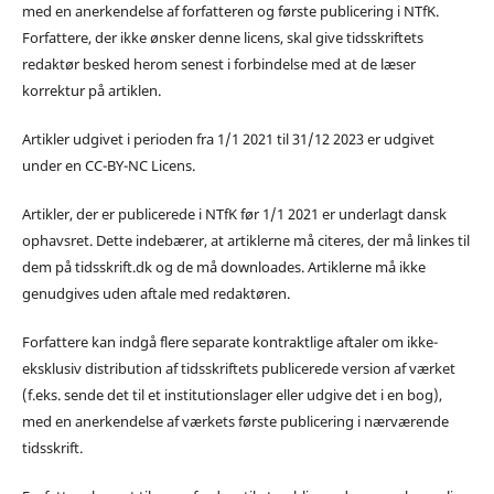
med en anerkendelse af forfatteren og første publicering i NTfK.
Forfattere, der ikke ønsker denne licens, skal give tidsskriftets
redaktør besked herom senest i forbindelse med at de læser
korrektur på artiklen.
Artikler udgivet i perioden fra 1/1 2021 til 31/12 2023 er udgivet
under en CC-BY-NC Licens.
Artikler, der er publicerede i NTfK før 1/1 2021 er underlagt dansk
ophavsret. Dette indebærer, at artiklerne må citeres, der må linkes til
dem på tidsskrift.dk og de må downloades. Artiklerne må ikke
genudgives uden aftale med redaktøren.
Forfattere kan indgå flere separate kontraktlige aftaler om ikke-
eksklusiv distribution af tidsskriftets publicerede version af værket
(f.eks. sende det til et institutionslager eller udgive det i en bog),
med en anerkendelse af værkets første publicering i nærværende
tidsskrift.