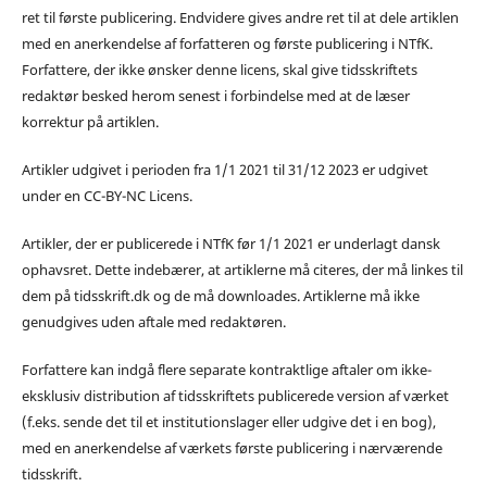
ret til første publicering. Endvidere gives andre ret til at dele artiklen
med en anerkendelse af forfatteren og første publicering i NTfK.
Forfattere, der ikke ønsker denne licens, skal give tidsskriftets
redaktør besked herom senest i forbindelse med at de læser
korrektur på artiklen.
Artikler udgivet i perioden fra 1/1 2021 til 31/12 2023 er udgivet
under en CC-BY-NC Licens.
Artikler, der er publicerede i NTfK før 1/1 2021 er underlagt dansk
ophavsret. Dette indebærer, at artiklerne må citeres, der må linkes til
dem på tidsskrift.dk og de må downloades. Artiklerne må ikke
genudgives uden aftale med redaktøren.
Forfattere kan indgå flere separate kontraktlige aftaler om ikke-
eksklusiv distribution af tidsskriftets publicerede version af værket
(f.eks. sende det til et institutionslager eller udgive det i en bog),
med en anerkendelse af værkets første publicering i nærværende
tidsskrift.