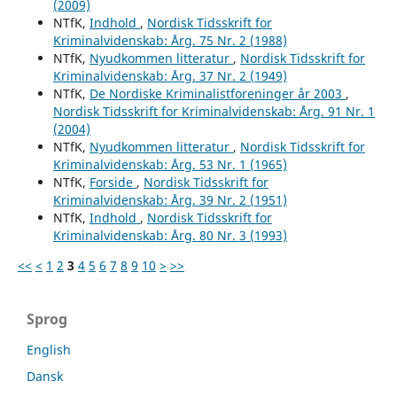
(2009)
NTfK,
Indhold
,
Nordisk Tidsskrift for
Kriminalvidenskab: Årg. 75 Nr. 2 (1988)
NTfK,
Nyudkommen litteratur
,
Nordisk Tidsskrift for
Kriminalvidenskab: Årg. 37 Nr. 2 (1949)
NTfK,
De Nordiske Kriminalistforeninger år 2003
,
Nordisk Tidsskrift for Kriminalvidenskab: Årg. 91 Nr. 1
(2004)
NTfK,
Nyudkommen litteratur
,
Nordisk Tidsskrift for
Kriminalvidenskab: Årg. 53 Nr. 1 (1965)
NTfK,
Forside
,
Nordisk Tidsskrift for
Kriminalvidenskab: Årg. 39 Nr. 2 (1951)
NTfK,
Indhold
,
Nordisk Tidsskrift for
Kriminalvidenskab: Årg. 80 Nr. 3 (1993)
<<
<
1
2
3
4
5
6
7
8
9
10
>
>>
Sprog
English
Dansk