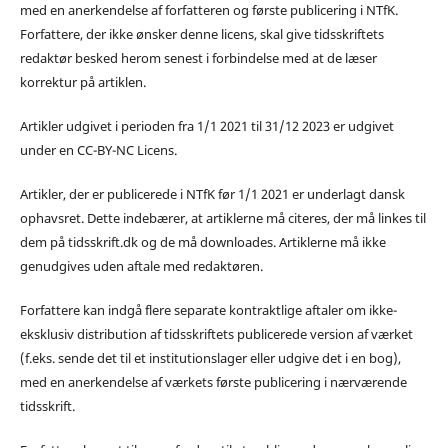
med en anerkendelse af forfatteren og første publicering i NTfK.
Forfattere, der ikke ønsker denne licens, skal give tidsskriftets
redaktør besked herom senest i forbindelse med at de læser
korrektur på artiklen.
Artikler udgivet i perioden fra 1/1 2021 til 31/12 2023 er udgivet
under en CC-BY-NC Licens.
Artikler, der er publicerede i NTfK før 1/1 2021 er underlagt dansk
ophavsret. Dette indebærer, at artiklerne må citeres, der må linkes til
dem på tidsskrift.dk og de må downloades. Artiklerne må ikke
genudgives uden aftale med redaktøren.
Forfattere kan indgå flere separate kontraktlige aftaler om ikke-
eksklusiv distribution af tidsskriftets publicerede version af værket
(f.eks. sende det til et institutionslager eller udgive det i en bog),
med en anerkendelse af værkets første publicering i nærværende
tidsskrift.