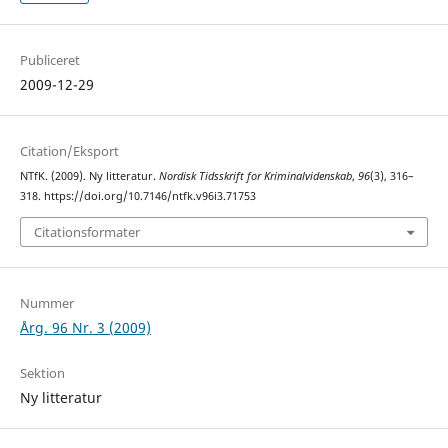
Publiceret
2009-12-29
Citation/Eksport
NTfK. (2009). Ny litteratur.
Nordisk Tidsskrift for Kriminalvidenskab
,
96
(3), 316–
318. https://doi.org/10.7146/ntfk.v96i3.71753
Citationsformater
Nummer
Årg. 96 Nr. 3 (2009)
Sektion
Ny litteratur