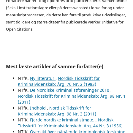
Forfattere har ret til og opfordres til at publicere deres værker online
(f.eks. i institutionslagre eller på deres websted) forud for og under
manuskriptprocessen, da dette kan føre til produktive udvekslinger,
samt tidligere og større citater fra publicerede værker. Initiative for
Open Citations.
Mest læste artikler af samme forfatter(e)
NTfK,
Ny litteratur
,
Nordisk Tidsskrift for
Kriminalvidenskab: Årg. 70 Nr. 2 (1983)
NTfK,
De Nordiske Kriminalistforeninger 2010
,
Nordisk Tidsskrift for Kriminalvidenskab: Årg. 98 Nr. 1
(2011)
NTfK,
Indhold
,
Nordisk Tidsskrift for
Kriminalvidenskab: Årg. 98 Nr. 3 (2011)
NTfK,
Fjerde nordiske kriminalistmøte.
,
Nordisk
Tidsskrift for Kriminalvidenskab: Årg. 44 Nr. 3 (1956)
NTfK,
Översikt över pågående kriminologisk forskning