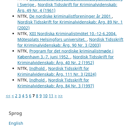
i Sverige
,
Nordisk Tidsskrift for Kriminalvidenskab:
Årg. 49 Nr. 4 (1961)
NTfK,
De nordiske kriminalistforeninger år 2001
,
Nordisk Tidsskrift for Kriminalvidenskab: Årg. 89 Nr. 1
(2002)
NTfK,
XIII Nordiska Kriminalistmötet 10.-12-6.2004.
Mötesplats Helsingfors universitet.
,
Nordisk Tidsskrift
for Kriminalvidenskab: Årg. 90 Nr. 3 (2003)
NTfK,
Program for det nordiske kriminalistmøde i
København 3.-7. juni 1952.
,
Nordisk Tidsskrift for
Kriminalvidenskab: Årg. 40 Nr. 2 (1952)
NTfK,
Indhold
,
Nordisk Tidsskrift for
Kriminalvidenskab: Årg. 111 Nr. 3 (2024)
NTfK,
Indhold
,
Nordisk Tidsskrift for
Kriminalvidenskab: Årg. 84 Nr. 3 (1997)
<<
<
2
3
4
5
6
7
8
9
10
11
>
>>
Sprog
English