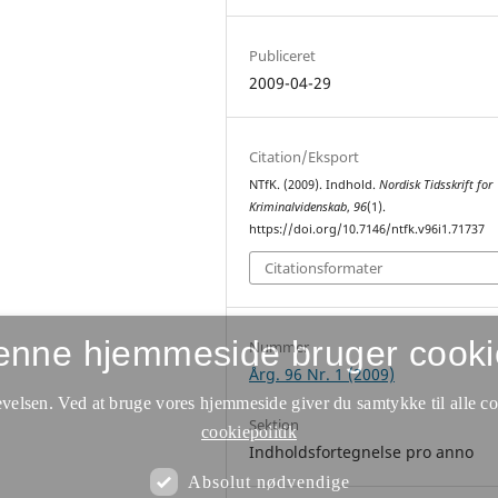
Publiceret
2009-04-29
Citation/Eksport
NTfK. (2009). Indhold.
Nordisk Tidsskrift for
Kriminalvidenskab
,
96
(1).
https://doi.org/10.7146/ntfk.v96i1.71737
Citationsformater
enne hjemmeside bruger cooki
Nummer
Årg. 96 Nr. 1 (2009)
velsen. Ved at bruge vores hjemmeside giver du samtykke til alle c
Sektion
cookiepolitik
Indholdsfortegnelse pro anno
Absolut nødvendige