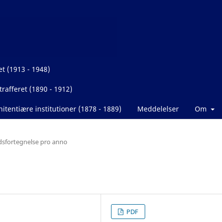
et (1913 - 1948)
rafferet (1890 - 1912)
itentiære institutioner (1878 - 1889)
Meddelelser
Om
dsfortegnelse pro anno
PDF