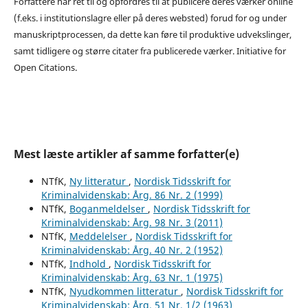
Forfattere har ret til og opfordres til at publicere deres værker online
(f.eks. i institutionslagre eller på deres websted) forud for og under
manuskriptprocessen, da dette kan føre til produktive udvekslinger,
samt tidligere og større citater fra publicerede værker. Initiative for
Open Citations.
Mest læste artikler af samme forfatter(e)
NTfK,
Ny litteratur
,
Nordisk Tidsskrift for
Kriminalvidenskab: Årg. 86 Nr. 2 (1999)
NTfK,
Boganmeldelser
,
Nordisk Tidsskrift for
Kriminalvidenskab: Årg. 98 Nr. 3 (2011)
NTfK,
Meddelelser
,
Nordisk Tidsskrift for
Kriminalvidenskab: Årg. 40 Nr. 2 (1952)
NTfK,
Indhold
,
Nordisk Tidsskrift for
Kriminalvidenskab: Årg. 63 Nr. 1 (1975)
NTfK,
Nyudkommen litteratur
,
Nordisk Tidsskrift for
Kriminalvidenskab: Årg. 51 Nr. 1/2 (1963)