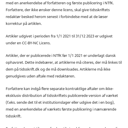
med en anerkendelse af forfatteren og første publicering i NTfK.
Forfattere, der ikke ønsker denne licens, skal give tidsskriftets
redaktør besked herom senest i forbindelse med at de læser
korrektur på artiklen.
Artikler udgivet i perioden fra 1/1 2021 til 31/12 2023 er udgivet
under en CC-BY-NC Licens.
Artikler, der er publicerede i NTfK før 1/1 2021 er underlagt dansk
ophavsret. Dette indebærer, at artiklerne må citeres, der må linkes til
dem på tidsskrift.dk og de må downloades. Artiklerne må ikke
genudgives uden aftale med redaktøren.
Forfattere kan indgå flere separate kontraktlige aftaler om ikke-
eksklusiv distribution af tidsskriftets publicerede version af værket
(f.eks. sende det til et institutionslager eller udgive det i en bog),
med en anerkendelse af værkets første publicering i nærværende
tidsskrift.