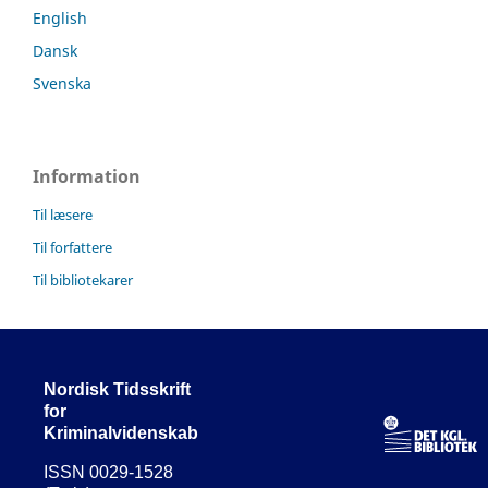
English
Dansk
Svenska
Information
Til læsere
Til forfattere
Til bibliotekarer
Nordisk Tidsskrift
for
Kriminalvidenskab
ISSN 0029-1528