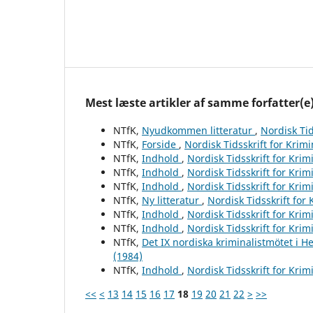
Mest læste artikler af samme forfatter(e
NTfK,
Nyudkommen litteratur
,
Nordisk Tid
NTfK,
Forside
,
Nordisk Tidsskrift for Krim
NTfK,
Indhold
,
Nordisk Tidsskrift for Krim
NTfK,
Indhold
,
Nordisk Tidsskrift for Krim
NTfK,
Indhold
,
Nordisk Tidsskrift for Krim
NTfK,
Ny litteratur
,
Nordisk Tidsskrift for
NTfK,
Indhold
,
Nordisk Tidsskrift for Krim
NTfK,
Indhold
,
Nordisk Tidsskrift for Krim
NTfK,
Det IX nordiska kriminalistmötet i H
(1984)
NTfK,
Indhold
,
Nordisk Tidsskrift for Krim
<<
<
13
14
15
16
17
18
19
20
21
22
>
>>