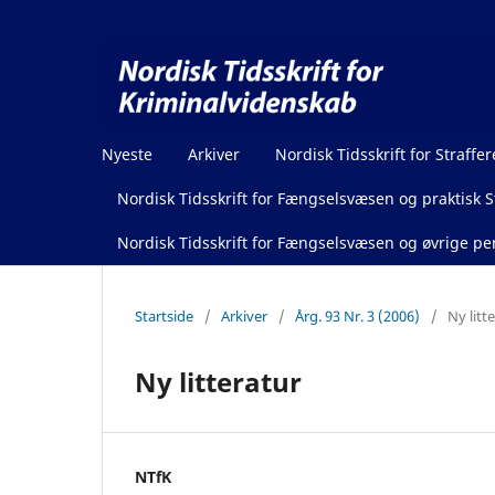
Nyeste
Arkiver
Nordisk Tidsskrift for Straffer
Nordisk Tidsskrift for Fængselsvæsen og praktisk St
Nordisk Tidsskrift for Fængselsvæsen og øvrige pen
Startside
/
Arkiver
/
Årg. 93 Nr. 3 (2006)
/
Ny litt
Ny litteratur
NTfK