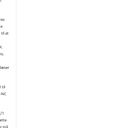
res
te
til at
K.
ns,
d
 læser
 til
Y-NC
1/1
ette
er må