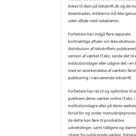
linkes til dem på tidsskrift.dk og de m
downloades. Artiklerne må ikke genu
uden aftale med redaktøren.
Forfattere kan indgå flere separate
kontraktlige aftaler om ikke-eksklusiv
distribution af tidsskriftets publicere
version af værket (f.eks. sende det til 
institutionslager eller udgive det i en
med en anerkendelse af værkets førs
publicering i nærværende tidsskrift.
Forfattere har ret til og opfordres til a
publicere deres værker online (f.eks. i
institutionslagre eller på deres webst
forud for og under manuskriptproces
da dette kan føre til produktive
udvekslinger, samt tidligere og større
citater fra publicerede værker. Initiati