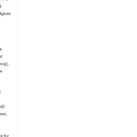
å
dgives
de
et
 bog),
te
t
ed)
sen,
ve for