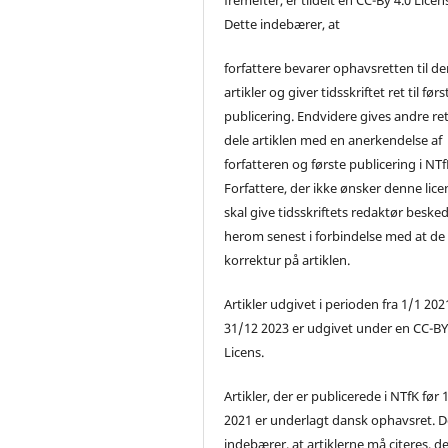
Dette indebærer, at
forfattere bevarer ophavsretten til de
artikler og giver tidsskriftet ret til førs
publicering. Endvidere gives andre ret 
dele artiklen med en anerkendelse af
forfatteren og første publicering i NTf
Forfattere, der ikke ønsker denne lice
skal give tidsskriftets redaktør beske
herom senest i forbindelse med at de
korrektur på artiklen.
Artikler udgivet i perioden fra 1/1 2021
31/12 2023 er udgivet under en CC-B
Licens.
Artikler, der er publicerede i NTfK før 
2021 er underlagt dansk ophavsret. D
indebærer, at artiklerne må citeres, d