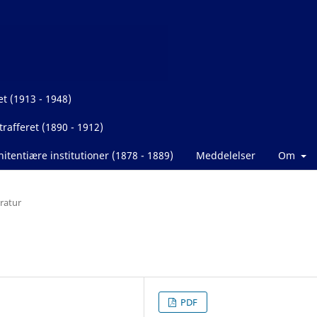
et (1913 - 1948)
rafferet (1890 - 1912)
itentiære institutioner (1878 - 1889)
Meddelelser
Om
eratur
PDF