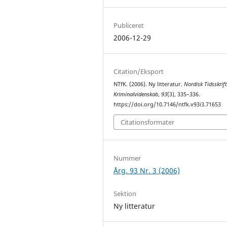
Publiceret
2006-12-29
Citation/Eksport
NTfK. (2006). Ny litteratur.
Nordisk Tidsskrift
Kriminalvidenskab
,
93
(3), 335–336.
https://doi.org/10.7146/ntfk.v93i3.71653
Citationsformater
Nummer
Årg. 93 Nr. 3 (2006)
Sektion
Ny litteratur