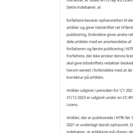
Dette indebærer, at
forfattere bevarer ophavsretten til de
artikler og giver tidsskriftet ret til førs
publicering. Endvidere gives andre ret 
dele artiklen med en anerkendelse af
forfatteren og første publicering i NTf
Forfattere, der ikke ønsker denne lice
skal give tidsskriftets redaktør beske
herom senest i forbindelse med at de
korrektur på artiklen.
Artikler udgivet i perioden fra 1/1 2021
31/12 2023 er udgivet under en CC-B
Licens.
Artikler, der er publicerede i NTfK før 
2021 er underlagt dansk ophavsret. D
indebærer, at artiklerne må citeres, d