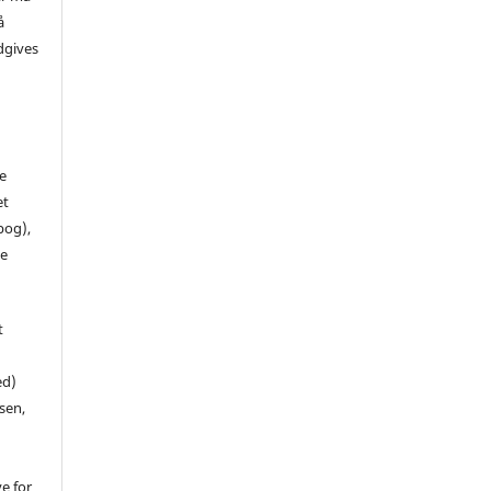
å
dgives
de
et
 bog),
te
t
ed)
sen,
ve for