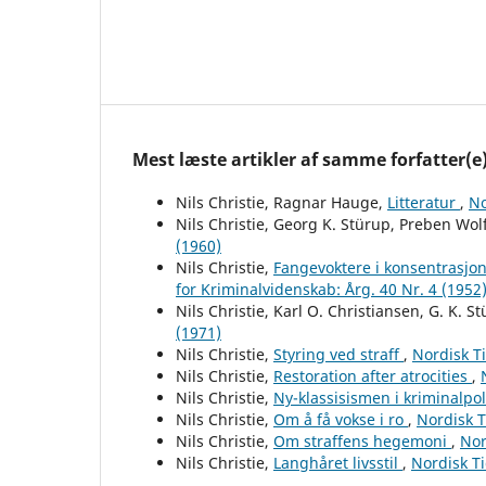
Mest læste artikler af samme forfatter(e
Nils Christie, Ragnar Hauge,
Litteratur
,
No
Nils Christie, Georg K. Stürup, Preben Wol
(1960)
Nils Christie,
Fangevoktere i konsentrasjon
for Kriminalvidenskab: Årg. 40 Nr. 4 (1952
Nils Christie, Karl O. Christiansen, G. K. S
(1971)
Nils Christie,
Styring ved straff
,
Nordisk Ti
Nils Christie,
Restoration after atrocities
,
Nils Christie,
Ny-klassisismen i kriminalpo
Nils Christie,
Om å få vokse i ro
,
Nordisk T
Nils Christie,
Om straffens hegemoni
,
Nor
Nils Christie,
Langhåret livsstil
,
Nordisk Ti