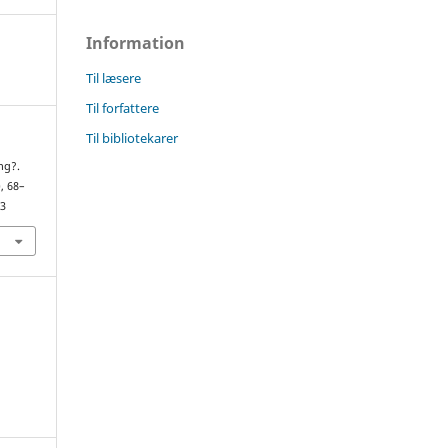
Information
Til læsere
Til forfattere
Til bibliotekarer
ing?.
), 68–
33