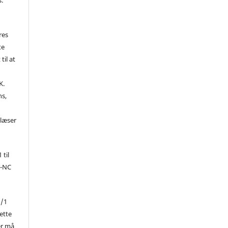
res
te
til at
K.
ns,
d
 læser
 til
Y-NC
1/1
ette
er må