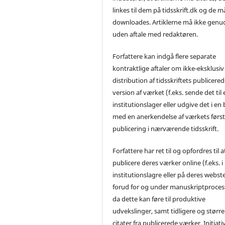
linkes til dem på tidsskrift.dk og de m
downloades. Artiklerne må ikke genu
uden aftale med redaktøren.
Forfattere kan indgå flere separate
kontraktlige aftaler om ikke-eksklusiv
distribution af tidsskriftets publicere
version af værket (f.eks. sende det til 
institutionslager eller udgive det i en
med en anerkendelse af værkets førs
publicering i nærværende tidsskrift.
Forfattere har ret til og opfordres til a
publicere deres værker online (f.eks. i
institutionslagre eller på deres webst
forud for og under manuskriptproces
da dette kan føre til produktive
udvekslinger, samt tidligere og større
citater fra publicerede værker. Initiati