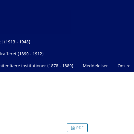
et (1913 - 1948)
rafferet (1890 - 1912)
itentiære institutioner (1878 - 1889)
Meddelelser
Om
?
PDF