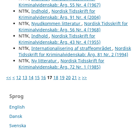
Kriminalvidenskab: Årg. 55 Nr. 4 (1967)
NTfK,
Indhold
,
Nordisk Tidsskrift for
Kriminalvidenskab: Årg. 91 Nr. 4 (2004)
NTfK,
Nyudkommen litteratur
,
Nordisk Tidsskrift for
Kriminalvidenskab: Årg. 56 Nr. 4 (1968)
NTfK,
Indhold
,
Nordisk Tidsskrift for
Kriminalvidenskab: Årg. 43 Nr. 4 (1955)
NTfK,
Internationalisering af straffeområdet
,
Nordisk
Tidsskrift for Kriminalvidenskab: Årg. 81 Nr. 2 (1994)
NTfK,
Ny litteratur
,
Nordisk Tidsskrift for
Kriminalvidenskab: Årg. 72 Nr. 1 (1985)
<<
<
12
13
14
15
16
17
18
19
20
21
>
>>
Sprog
English
Dansk
Svenska