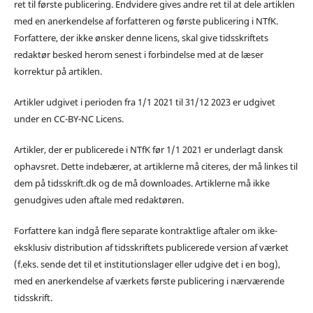
ret til første publicering. Endvidere gives andre ret til at dele artiklen
med en anerkendelse af forfatteren og første publicering i NTfK.
Forfattere, der ikke ønsker denne licens, skal give tidsskriftets
redaktør besked herom senest i forbindelse med at de læser
korrektur på artiklen.
Artikler udgivet i perioden fra 1/1 2021 til 31/12 2023 er udgivet
under en CC-BY-NC Licens.
Artikler, der er publicerede i NTfK før 1/1 2021 er underlagt dansk
ophavsret. Dette indebærer, at artiklerne må citeres, der må linkes til
dem på tidsskrift.dk og de må downloades. Artiklerne må ikke
genudgives uden aftale med redaktøren.
Forfattere kan indgå flere separate kontraktlige aftaler om ikke-
eksklusiv distribution af tidsskriftets publicerede version af værket
(f.eks. sende det til et institutionslager eller udgive det i en bog),
med en anerkendelse af værkets første publicering i nærværende
tidsskrift.