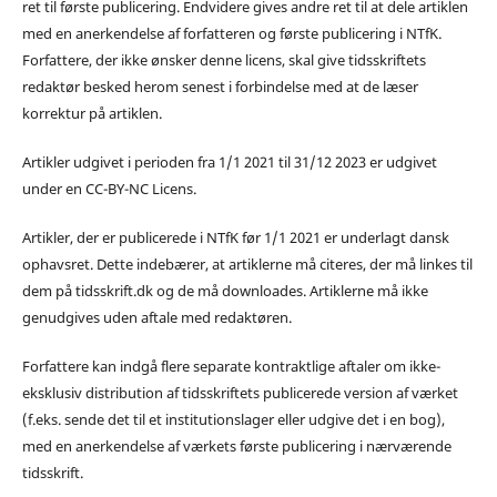
ret til første publicering. Endvidere gives andre ret til at dele artiklen
med en anerkendelse af forfatteren og første publicering i NTfK.
Forfattere, der ikke ønsker denne licens, skal give tidsskriftets
redaktør besked herom senest i forbindelse med at de læser
korrektur på artiklen.
Artikler udgivet i perioden fra 1/1 2021 til 31/12 2023 er udgivet
under en CC-BY-NC Licens.
Artikler, der er publicerede i NTfK før 1/1 2021 er underlagt dansk
ophavsret. Dette indebærer, at artiklerne må citeres, der må linkes til
dem på tidsskrift.dk og de må downloades. Artiklerne må ikke
genudgives uden aftale med redaktøren.
Forfattere kan indgå flere separate kontraktlige aftaler om ikke-
eksklusiv distribution af tidsskriftets publicerede version af værket
(f.eks. sende det til et institutionslager eller udgive det i en bog),
med en anerkendelse af værkets første publicering i nærværende
tidsskrift.