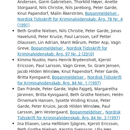
Andersen, Gorm Gabrielsen, Thorkild Høyer, Anette
Storgaard, Nils Christie, Nils Jareborg, Peter Garde,
Knut Papendorf, Malin Åkerström,
Boganmeldelser
,
Nordisk Tidsskrift for Kriminalvidenskab: Årg. 78 Nr. 4
(1991)
Beth Grothe Nielsen, Nils Christie, Peter Garde, Jonas
Havelund, Peter Kruize, Paul Larsson, Leif Petter
Olaussen, Lin Adrian, Marit Wårum, Petter Asp, Vagn
Greve,
Boganmeldelser
,
Nordisk Tidsskrift for
Kriminalvidenskab: Årg. 97 Nr. 2 (2010)
Kimmo Nuotio, Hans Henrik Brydensholt, Kjersti
Ericsson, Paul Larsson, Vagn Greve, Sv. Gram Jensen,
Jacob Hilden Winsløw, Knut Papendorf, Peter Garde,
Britta Kyvsgaard,
Boganmeldelser
,
Nordisk Tidsskrift
for Kriminalvidenskab: Årg. 84 Nr. 1 (1997)
Dan Frände, Peter Garde, Vojko Fajgelj, Margaretha
Järvinen, Britta Kyvsgaard, Beth Grothe Nielsen, Helén
Örnemark Hansen, Sysette Vinding Kruse, Peter
Garde, Peter Kruize, Jacob Hilden Winsløw, Paul
Larsson, Jørn Vestergaard,
Boganmeldelser
,
Nordisk
Tidsskrift for Kriminalvidenskab: Årg. 84 Nr. 3 (1997)
Ina Eliasen, Lena Hellblom Sjögren, Kjersti Ericsson,
Beth Grothe Nielsen, Kerstin Svensson, Ulla Høg,