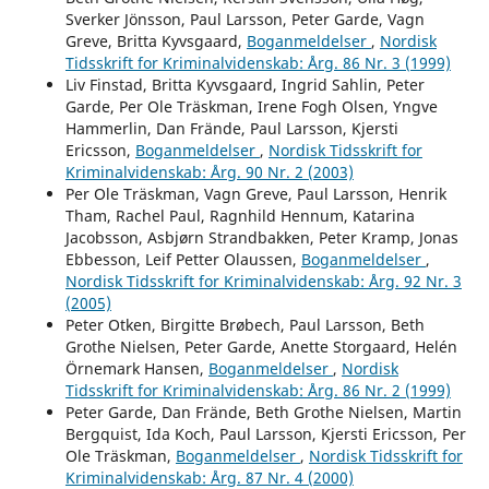
Sverker Jönsson, Paul Larsson, Peter Garde, Vagn
Greve, Britta Kyvsgaard,
Boganmeldelser
,
Nordisk
Tidsskrift for Kriminalvidenskab: Årg. 86 Nr. 3 (1999)
Liv Finstad, Britta Kyvsgaard, Ingrid Sahlin, Peter
Garde, Per Ole Träskman, Irene Fogh Olsen, Yngve
Hammerlin, Dan Frände, Paul Larsson, Kjersti
Ericsson,
Boganmeldelser
,
Nordisk Tidsskrift for
Kriminalvidenskab: Årg. 90 Nr. 2 (2003)
Per Ole Träskman, Vagn Greve, Paul Larsson, Henrik
Tham, Rachel Paul, Ragnhild Hennum, Katarina
Jacobsson, Asbjørn Strandbakken, Peter Kramp, Jonas
Ebbesson, Leif Petter Olaussen,
Boganmeldelser
,
Nordisk Tidsskrift for Kriminalvidenskab: Årg. 92 Nr. 3
(2005)
Peter Otken, Birgitte Brøbech, Paul Larsson, Beth
Grothe Nielsen, Peter Garde, Anette Storgaard, Helén
Örnemark Hansen,
Boganmeldelser
,
Nordisk
Tidsskrift for Kriminalvidenskab: Årg. 86 Nr. 2 (1999)
Peter Garde, Dan Frände, Beth Grothe Nielsen, Martin
Bergquist, Ida Koch, Paul Larsson, Kjersti Ericsson, Per
Ole Träskman,
Boganmeldelser
,
Nordisk Tidsskrift for
Kriminalvidenskab: Årg. 87 Nr. 4 (2000)