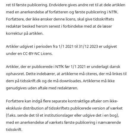
ret til første publicering. Endvidere gives andre ret til at dele artiklen
med en anerkendelse af forfatteren og første publicering i NTfK.
Forfattere, der ikke ønsker denne licens, skal give tidsskriftets
redaktør besked herom senest i forbindelse med at de læser
korrektur på artiklen.
Artikler udgivet i perioden fra 1/1 2021 til 31/12 2023 er udgivet
under en CC-BY-NC Licens.
Artikler, der er publicerede i NTfK før 1/1 2021 er underlagt dansk
ophavsret. Dette indebærer, at artiklerne må citeres, der må linkes til
dem på tidsskrift.dk og de må downloades. Artiklerne må ikke
genudgives uden aftale med redaktøren.
Forfattere kan indgå flere separate kontraktlige aftaler om ikke-
eksklusiv distribution af tidsskriftets publicerede version af værket
(f.eks. sende det til et institutionslager eller udgive det i en bog),
med en anerkendelse af værkets første publicering i nærværende
tidsskrift.