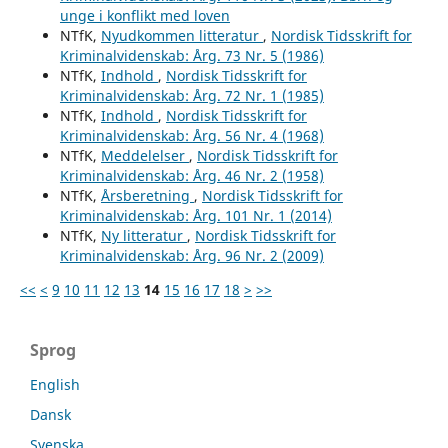
unge i konflikt med loven
NTfK,
Nyudkommen litteratur
,
Nordisk Tidsskrift for
Kriminalvidenskab: Årg. 73 Nr. 5 (1986)
NTfK,
Indhold
,
Nordisk Tidsskrift for
Kriminalvidenskab: Årg. 72 Nr. 1 (1985)
NTfK,
Indhold
,
Nordisk Tidsskrift for
Kriminalvidenskab: Årg. 56 Nr. 4 (1968)
NTfK,
Meddelelser
,
Nordisk Tidsskrift for
Kriminalvidenskab: Årg. 46 Nr. 2 (1958)
NTfK,
Årsberetning
,
Nordisk Tidsskrift for
Kriminalvidenskab: Årg. 101 Nr. 1 (2014)
NTfK,
Ny litteratur
,
Nordisk Tidsskrift for
Kriminalvidenskab: Årg. 96 Nr. 2 (2009)
<<
<
9
10
11
12
13
14
15
16
17
18
>
>>
Sprog
English
Dansk
Svenska