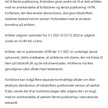
ret til første publicering. Endvidere gives andre ret til at dele artiklen
med en anerkendelse af forfatteren og første publicering i NTfK.
Forfattere, der ikke ønsker denne licens, skal give tidsskriftets
redaktør besked herom senest i forbindelse med at de læser
korrektur på artiklen.
Artikler udgivet i perioden fra 1/1 2021 til 31/12 2023 er udgivet
under en CC-BY-NC Licens.
Artikler, der er publicerede i NTfK før 1/1 2021 er underlagt dansk
ophavsret. Dette indebærer, at artiklerne må citeres, der må linkes til
dem på tidsskrift.dk og de må downloades. Artiklerne må ikke
genudgives uden aftale med redaktøren.
Forfattere kan indgå flere separate kontraktlige aftaler om ikke-
eksklusiv distribution af tidsskriftets publicerede version af værket
(f.eks. sende det til et institutionslager eller udgive det i en bog),
med en anerkendelse af værkets første publicering i nærværende
tidsskrift.