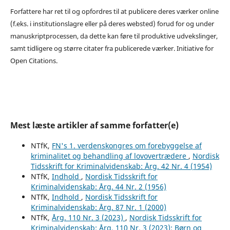
Forfattere har ret til og opfordres til at publicere deres værker online
(f.eks. i institutionslagre eller på deres websted) forud for og under
manuskriptprocessen, da dette kan føre til produktive udvekslinger,
samt tidligere og større citater fra publicerede værker. Initiative for
Open Citations.
Mest læste artikler af samme forfatter(e)
NTfK,
FN's 1. verdenskongres om forebyggelse af
kriminalitet og behandling af lovovertrædere
,
Nordisk
Tidsskrift for Kriminalvidenskab: Årg. 42 Nr. 4 (1954)
NTfK,
Indhold
,
Nordisk Tidsskrift for
Kriminalvidenskab: Årg. 44 Nr. 2 (1956)
NTfK,
Indhold
,
Nordisk Tidsskrift for
Kriminalvidenskab: Årg. 87 Nr. 1 (2000)
NTfK,
Årg. 110 Nr. 3 (2023)
,
Nordisk Tidsskrift for
Kriminalvidenskab: Årg. 110 Nr. 3 (2023): Børn og