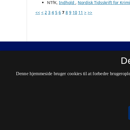
NTfK,
Indhold
,
Nordisk Tidsskrift for Krim
<<
<
2
3
4
5
6
7
8
9
10
11
>
>>
Nordisk Tidsskrift for Kriminalvidenskab
D
ISSN 0029-1528 (Trykt)
Denne hjemmeside bruger cookies til at forbedre brugerople
ISSN 2446-3051 (Online)
Tilgængelighedserklæring