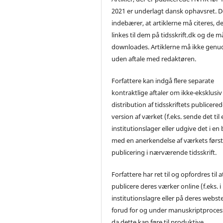
2021 er underlagt dansk ophavsret. D
indebærer, at artiklerne må citeres, d
linkes til dem på tidsskrift.dk og de m
downloades. Artiklerne må ikke genu
uden aftale med redaktøren.
Forfattere kan indgå flere separate
kontraktlige aftaler om ikke-eksklusiv
distribution af tidsskriftets publicere
version af værket (f.eks. sende det til 
institutionslager eller udgive det i en
med en anerkendelse af værkets førs
publicering i nærværende tidsskrift.
Forfattere har ret til og opfordres til a
publicere deres værker online (f.eks. i
institutionslagre eller på deres webst
forud for og under manuskriptproces
da dette kan føre til produktive