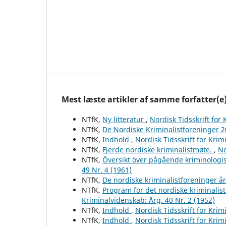
Mest læste artikler af samme forfatter(e
NTfK,
Ny litteratur
,
Nordisk Tidsskrift for
NTfK,
De Nordiske Kriminalistforeninger 
NTfK,
Indhold
,
Nordisk Tidsskrift for Krim
NTfK,
Fjerde nordiske kriminalistmøte.
,
No
NTfK,
Översikt över pågående kriminologis
49 Nr. 4 (1961)
NTfK,
De nordiske kriminalistforeninger å
NTfK,
Program for det nordiske kriminalis
Kriminalvidenskab: Årg. 40 Nr. 2 (1952)
NTfK,
Indhold
,
Nordisk Tidsskrift for Krim
NTfK,
Indhold
,
Nordisk Tidsskrift for Krim