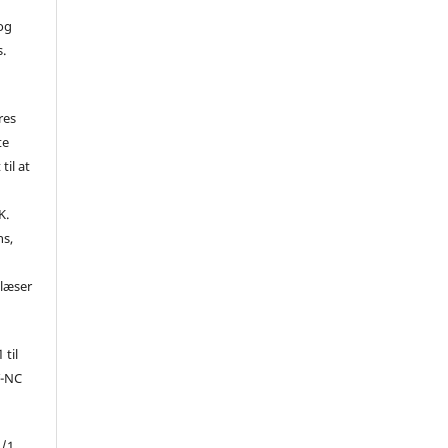
 og
s.
res
te
til at
K.
ns,
d
 læser
 til
Y-NC
1/1