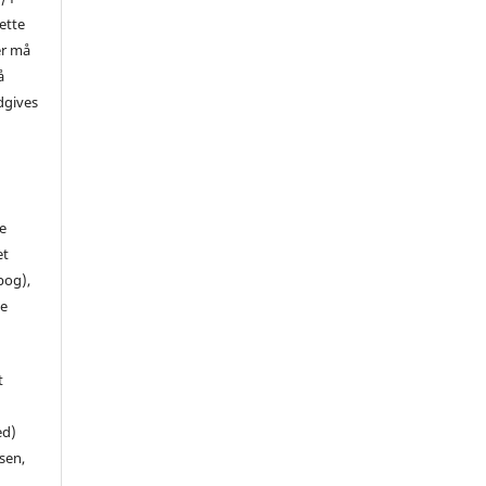
ette
er må
å
dgives
de
et
 bog),
te
t
ed)
sen,