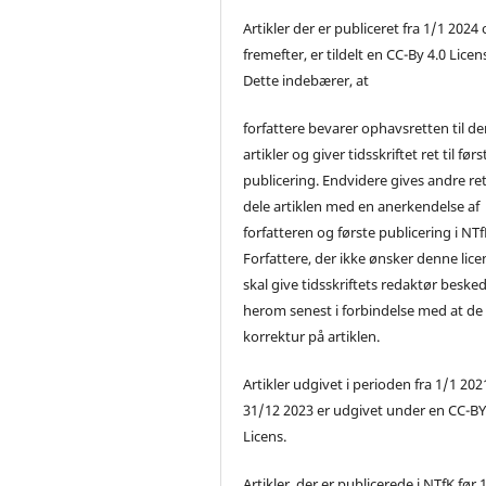
Artikler der er publiceret fra 1/1 2024
fremefter, er tildelt en CC-By 4.0 Licen
Dette indebærer, at
forfattere bevarer ophavsretten til de
artikler og giver tidsskriftet ret til førs
publicering. Endvidere gives andre ret 
dele artiklen med en anerkendelse af
forfatteren og første publicering i NTf
Forfattere, der ikke ønsker denne lice
skal give tidsskriftets redaktør beske
herom senest i forbindelse med at de
korrektur på artiklen.
Artikler udgivet i perioden fra 1/1 2021
31/12 2023 er udgivet under en CC-B
Licens.
Artikler, der er publicerede i NTfK før 