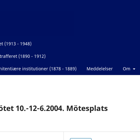
et (1913 - 1948)
rafferet (1890 - 1912)
itentiære institutioner (1878 - 1889)
Meddelelser
Om
tet 10.-12-6.2004. Mötesplats