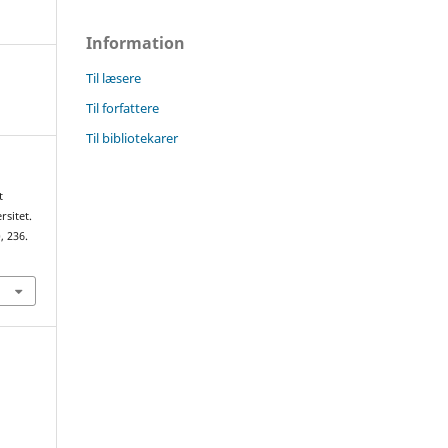
Information
Til læsere
Til forfattere
Til bibliotekarer
t
rsitet.
), 236.