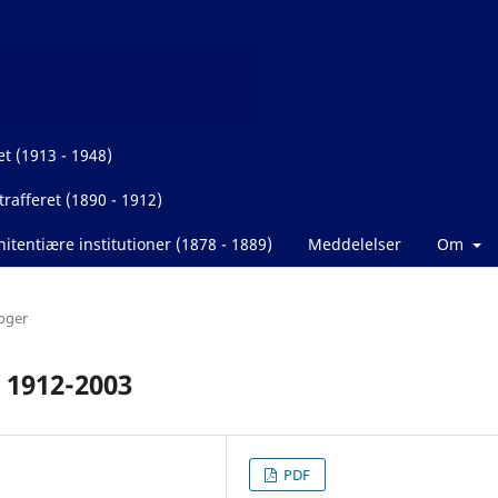
et (1913 - 1948)
rafferet (1890 - 1912)
itentiære institutioner (1878 - 1889)
Meddelelser
Om
oger
 1912-2003
PDF