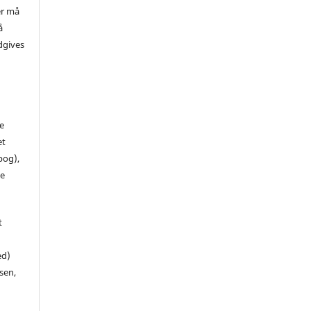
er må
å
dgives
de
et
 bog),
te
t
ed)
sen,