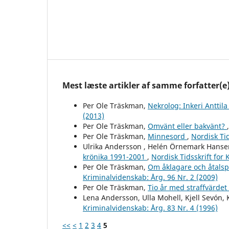
Mest læste artikler af samme forfatter(e
Per Ole Träskman,
Nekrolog: Inkeri Anttil
(2013)
Per Ole Träskman,
Omvänt eller bakvänt?
Per Ole Träskman,
Minnesord
,
Nordisk Tid
Ulrika Andersson , Helén Örnemark Hansen
krönika 1991-2001
,
Nordisk Tidsskrift for 
Per Ole Träskman,
Om åklagare och åtalsp
Kriminalvidenskab: Årg. 96 Nr. 2 (2009)
Per Ole Träskman,
Tio år med straffvärdet
Lena Andersson, Ulla Mohell, Kjell Sevón,
Kriminalvidenskab: Årg. 83 Nr. 4 (1996)
<<
<
1
2
3
4
5