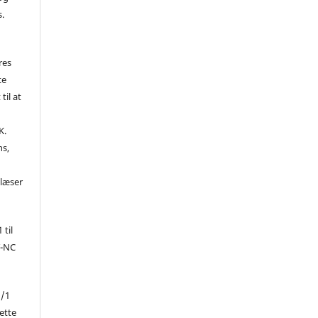
s.
res
te
til at
K.
ns,
d
 læser
 til
Y-NC
1/1
ette