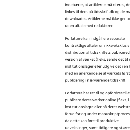
indebærer, at artiklerne må citeres, d
linkes til dem på tidsskrift.dk og de m
downloades. Artiklerne må ikke genu
uden aftale med redaktøren.
Forfattere kan indgå flere separate
kontraktlige aftaler om ikke-eksklusiv
distribution af tidsskriftets publicere
version af værket (f.eks. sende det til 
institutionslager eller udgive det i en
med en anerkendelse af værkets førs
publicering i nærværende tidsskrift.
Forfattere har ret til og opfordres til a
publicere deres værker online (f.eks. i
institutionslagre eller på deres webst
forud for og under manuskriptproces
da dette kan føre til produktive
udvekslinger, samt tidligere og større