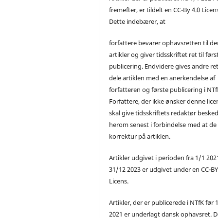
fremefter, er tildelt en CC-By 4.0 Licen
Dette indebærer, at
forfattere bevarer ophavsretten til de
artikler og giver tidsskriftet ret til førs
publicering. Endvidere gives andre ret 
dele artiklen med en anerkendelse af
forfatteren og første publicering i NTf
Forfattere, der ikke ønsker denne lice
skal give tidsskriftets redaktør beske
herom senest i forbindelse med at de
korrektur på artiklen.
Artikler udgivet i perioden fra 1/1 2021
31/12 2023 er udgivet under en CC-B
Licens.
Artikler, der er publicerede i NTfK før 
2021 er underlagt dansk ophavsret. D