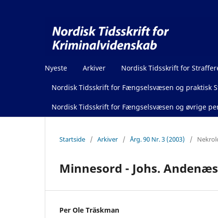
Nyeste
Arkiver
Nordisk Tidsskrift for Straffer
Nordisk Tidsskrift for Fængselsvæsen og praktisk St
Nordisk Tidsskrift for Fængselsvæsen og øvrige pen
Startside
/
Arkiver
/
Årg. 90 Nr. 3 (2003)
/
Nekrol
Minnesord - Johs. Andenæs
Per Ole Träskman