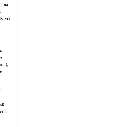
er må
å
dgives
de
et
 bog),
te
t
ed)
sen,