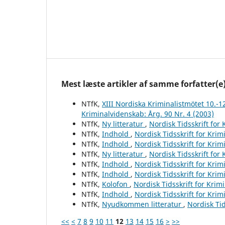
Mest læste artikler af samme forfatter(e
NTfK,
XIII Nordiska Kriminalistmötet 10.-1
Kriminalvidenskab: Årg. 90 Nr. 4 (2003)
NTfK,
Ny litteratur
,
Nordisk Tidsskrift for
NTfK,
Indhold
,
Nordisk Tidsskrift for Krim
NTfK,
Indhold
,
Nordisk Tidsskrift for Krim
NTfK,
Ny litteratur
,
Nordisk Tidsskrift for
NTfK,
Indhold
,
Nordisk Tidsskrift for Krim
NTfK,
Indhold
,
Nordisk Tidsskrift for Krim
NTfK,
Kolofon
,
Nordisk Tidsskrift for Krim
NTfK,
Indhold
,
Nordisk Tidsskrift for Krim
NTfK,
Nyudkommen litteratur
,
Nordisk Tid
<<
<
7
8
9
10
11
12
13
14
15
16
>
>>