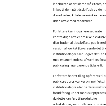
indebærer, at artiklerne må citeres, d
linkes til dem på tidsskrift.dk og de m
downloades. Artiklerne må ikke genu
uden aftale med redaktøren.
Forfattere kan indgå flere separate
kontraktlige aftaler om ikke-eksklusiv
distribution af tidsskriftets publicere
version af værket (f.eks. sende det til 
institutionslager eller udgive det i en
med en anerkendelse af værkets førs
publicering i nærværende tidsskrift.
Forfattere har ret til og opfordres til a
publicere deres værker online (f.eks. i
institutionslagre eller på deres webst
forud for og under manuskriptproces
da dette kan føre til produktive
udvekslinger, samt tidligere og større