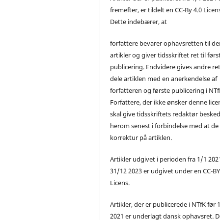
fremefter, er tildelt en CC-By 4.0 Licen
Dette indebærer, at
forfattere bevarer ophavsretten til de
artikler og giver tidsskriftet ret til førs
publicering. Endvidere gives andre ret 
dele artiklen med en anerkendelse af
forfatteren og første publicering i NTf
Forfattere, der ikke ønsker denne lice
skal give tidsskriftets redaktør beske
herom senest i forbindelse med at de
korrektur på artiklen.
Artikler udgivet i perioden fra 1/1 2021
31/12 2023 er udgivet under en CC-B
Licens.
Artikler, der er publicerede i NTfK før 
2021 er underlagt dansk ophavsret. D