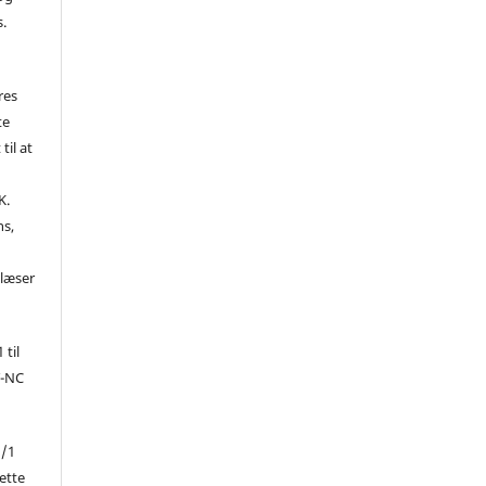
s.
res
te
til at
K.
ns,
d
 læser
 til
Y-NC
1/1
ette