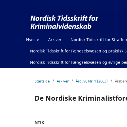
Nyeste
Arkiver
Nordisk Tidsskrift for Straffer
Nordisk Tidsskrift for Fængselsvæsen og praktisk St
Nordisk Tidsskrift for Fængselsvæsen og øvrige pen
Startside
/
Arkiver
/
Årg. 90 Nr. 1 (2003)
/
Årsber
De Nordiske Kriminalistfor
NTfK