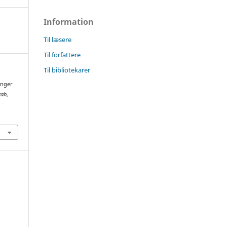
Information
Til læsere
Til forfattere
Til bibliotekarer
inger
kab
,