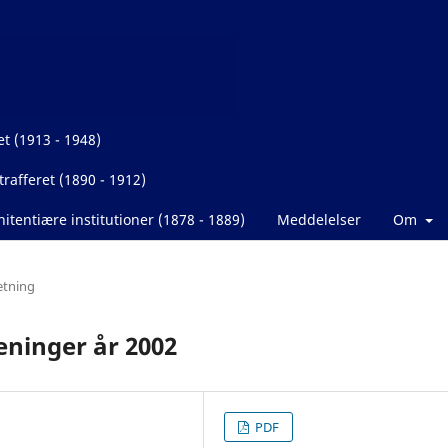
et (1913 - 1948)
rafferet (1890 - 1912)
itentiære institutioner (1878 - 1889)
Meddelelser
Om
etning
eninger år 2002
PDF