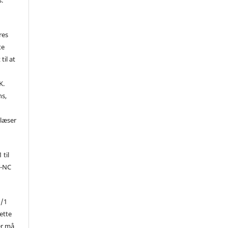
res
te
til at
K.
ns,
d
 læser
 til
Y-NC
1/1
ette
er må