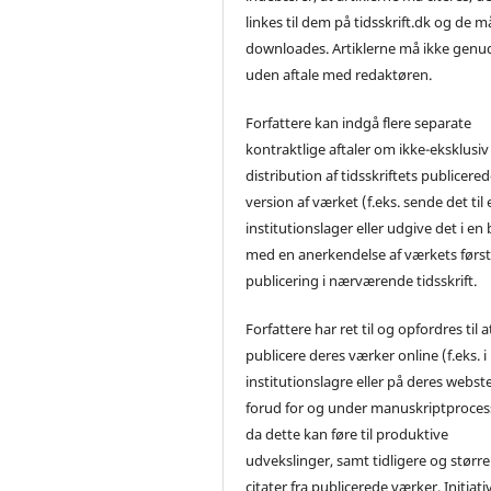
linkes til dem på tidsskrift.dk og de m
downloades. Artiklerne må ikke genu
uden aftale med redaktøren.
Forfattere kan indgå flere separate
kontraktlige aftaler om ikke-eksklusiv
distribution af tidsskriftets publicere
version af værket (f.eks. sende det til 
institutionslager eller udgive det i en
med en anerkendelse af værkets førs
publicering i nærværende tidsskrift.
Forfattere har ret til og opfordres til a
publicere deres værker online (f.eks. i
institutionslagre eller på deres webst
forud for og under manuskriptproces
da dette kan føre til produktive
udvekslinger, samt tidligere og større
citater fra publicerede værker. Initiati