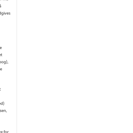
å
dgives
de
et
 bog),
te
t
ed)
sen,
ve for