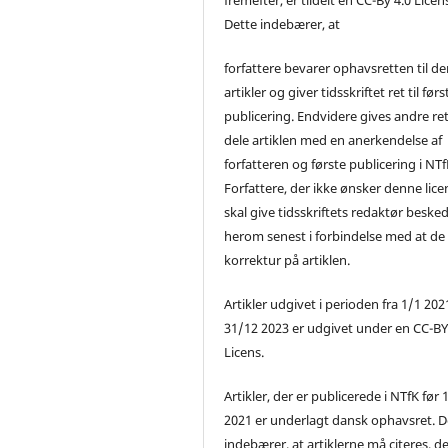
Dette indebærer, at
forfattere bevarer ophavsretten til de
artikler og giver tidsskriftet ret til førs
publicering. Endvidere gives andre ret 
dele artiklen med en anerkendelse af
forfatteren og første publicering i NTf
Forfattere, der ikke ønsker denne lice
skal give tidsskriftets redaktør beske
herom senest i forbindelse med at de
korrektur på artiklen.
Artikler udgivet i perioden fra 1/1 2021
31/12 2023 er udgivet under en CC-B
Licens.
Artikler, der er publicerede i NTfK før 
2021 er underlagt dansk ophavsret. D
indebærer, at artiklerne må citeres, d