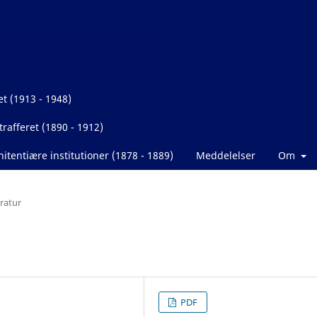
et (1913 - 1948)
rafferet (1890 - 1912)
itentiære institutioner (1878 - 1889)
Meddelelser
Om
eratur
PDF