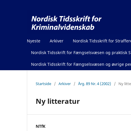
Nyeste
Arkiver
Nordisk Tidsskrift for Straffer
Nordisk Tidsskrift for Fængselsvæsen og praktisk St
Nordisk Tidsskrift for Fængselsvæsen og øvrige pen
Startside
/
Arkiver
/
Årg. 89 Nr. 4 (2002)
/
Ny litt
Ny litteratur
NTfK