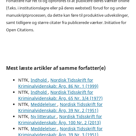
Forfattere har ret til og opfordres til at publicere deres værker online
(f.eks. i institutionslagre eller på deres websted) forud for og under
manuskriptprocessen, da dette kan føre til produktive udvekslinger,
samt tidligere og større citater fra publicerede værker. Initiative for
Open Citations.
Mest læste artikler af samme forfatter(e)
NTfK,
Indhold
,
Nordisk Tidsskrift for
Kriminalvidenskab: Årg. 86 Nr. 1 (1999)
NTfK,
Indhold
,
Nordisk Tidsskrift for
Kriminalvidenskab: Årg. 65 Nr. 3/4 (1977)
NTfK,
Meddelelser
,
Nordisk Tidsskrift for
Kriminalvidenskab: Årg. 39 Nr. 2 (1951)
NTfK,
Ny litteratur
,
Nordisk Tidsskrift for
Kriminalvidenskab: Årg. 100 Nr. 2 (2013)
NTfK,
Meddelelser
,
Nordisk Tidsskrift for
Kriminalvidenskab: Årg. 39 Nr. 3 (1951)