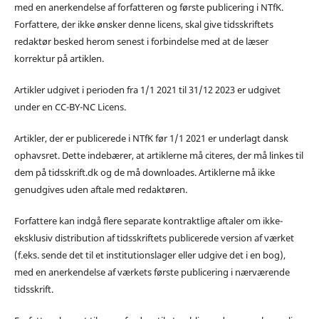
med en anerkendelse af forfatteren og første publicering i NTfK.
Forfattere, der ikke ønsker denne licens, skal give tidsskriftets
redaktør besked herom senest i forbindelse med at de læser
korrektur på artiklen.
Artikler udgivet i perioden fra 1/1 2021 til 31/12 2023 er udgivet
under en CC-BY-NC Licens.
Artikler, der er publicerede i NTfK før 1/1 2021 er underlagt dansk
ophavsret. Dette indebærer, at artiklerne må citeres, der må linkes til
dem på tidsskrift.dk og de må downloades. Artiklerne må ikke
genudgives uden aftale med redaktøren.
Forfattere kan indgå flere separate kontraktlige aftaler om ikke-
eksklusiv distribution af tidsskriftets publicerede version af værket
(f.eks. sende det til et institutionslager eller udgive det i en bog),
med en anerkendelse af værkets første publicering i nærværende
tidsskrift.