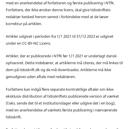
med en anerkendelse af forfatteren og første publicering i NTfK.
Forfattere, der ikke ønsker denne licens, skal give tidsskriftets
redaktør besked herom senest i forbindelse med at de læser
korrektur på artiklen.
Artikler udgivet i perioden fra 1/1 2021 til 31/12 2023 er udgivet
under en CC-BY-NC Licens.
Artikler, der er publicerede i NTfK før 1/1 2021 er underlagt dansk
ophavsret. Dette indebærer, at artiklerne må citeres, der må linkes til
dem på tidsskrift.dk og de må downloades. Artiklerne må ikke
genudgives uden aftale med redaktøren.
Forfattere kan indgå flere separate kontraktlige aftaler om ikke-
eksklusiv distribution af tidsskriftets publicerede version af værket
(f.eks. sende det til et institutionslager eller udgive det i en bog),
med en anerkendelse af værkets første publicering i nærværende
tidsskrift.