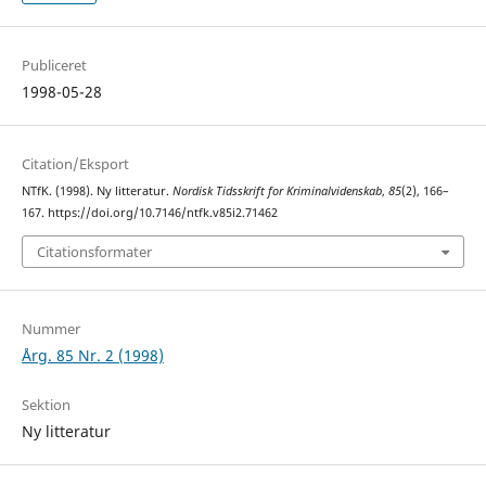
Publiceret
1998-05-28
Citation/Eksport
NTfK. (1998). Ny litteratur.
Nordisk Tidsskrift for Kriminalvidenskab
,
85
(2), 166–
167. https://doi.org/10.7146/ntfk.v85i2.71462
Citationsformater
Nummer
Årg. 85 Nr. 2 (1998)
Sektion
Ny litteratur