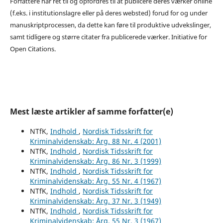
Forfattere har ret til og opfordres til at publicere deres værker online
(f.eks. i institutionslagre eller på deres websted) forud for og under
manuskriptprocessen, da dette kan føre til produktive udvekslinger,
samt tidligere og større citater fra publicerede værker. Initiative for
Open Citations.
Mest læste artikler af samme forfatter(e)
NTfK,
Indhold
,
Nordisk Tidsskrift for
Kriminalvidenskab: Årg. 88 Nr. 4 (2001)
NTfK,
Indhold
,
Nordisk Tidsskrift for
Kriminalvidenskab: Årg. 86 Nr. 3 (1999)
NTfK,
Indhold
,
Nordisk Tidsskrift for
Kriminalvidenskab: Årg. 55 Nr. 4 (1967)
NTfK,
Indhold
,
Nordisk Tidsskrift for
Kriminalvidenskab: Årg. 37 Nr. 3 (1949)
NTfK,
Indhold
,
Nordisk Tidsskrift for
Kriminalvidenskab: Årg. 55 Nr. 3 (1967)