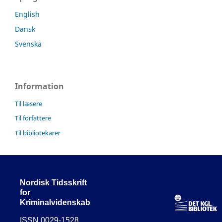
English
Dansk
Svenska
Information
Til læsere
Til forfattere
Til bibliotekarer
Nordisk Tidsskrift
for
Kriminalvidenskab
ISSN 0029-1528