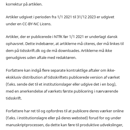
korrektur på artiklen.
Artikler udgivet i perioden fra 1/1 2021 til 31/12 2023 er udgivet
under en CC-BY-NC Licens.
Artikler, der er publicerede i NTfK før 1/1 2021 er underlagt dansk
ophavsret. Dette indebærer, at artiklerne må citeres, der må linkes til
dem på tidsskrift.dk og de må downloades. Artiklerne må ikke
genudgives uden aftale med redaktøren.
Forfattere kan indgå flere separate kontraktlige aftaler om ikke-
eksklusiv distribution af tidsskriftets publicerede version af værket
(f.eks. sende det til et institutionslager eller udgive det i en bog),
med en anerkendelse af værkets første publicering i nærværende
tidsskrift.
Forfattere har ret til og opfordres til at publicere deres værker online
(f.eks. i institutionslagre eller på deres websted) forud for og under
manuskriptprocessen, da dette kan føre til produktive udvekslinger,