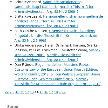
Britta Kyvsgaard,
Samfundssanktioner og
samfundstiltag i Danmark
,
Nordisk Tidsskrift for
Kriminalvidenskab: Årg. 88 Nr. 2 (2001)
Britta Kyvsgaard,
Harmoni eller disharmoni mellem de
nordiske lande
,
Nordisk Tidsskrift for
Kriminalvidenskab: Årg. 88 Nr. 2 (2001)
Beth Grothe Nielsen,
Grænser for vækst i verdens
fangetal
,
Nordisk Tidsskrift for Kriminalvidenskab:
Årg. 83 Nr. 2 (1996)
Ulrika Andersson , Helén Örnemark Hansen, Sverker
Jönsson, Per Ole Träskman, Christoffer Wong,
Svensk
krönika 1991-2001
,
Nordisk Tidsskrift for
Kriminalvidenskab: Årg. 88 Nr. 1 (2001)
Dan Frände,
Boganmeldelser: Massimo Fabio:
Customs Law of the European Union Fourth Edition,
Wolters Kluwer, 2012, & Tom Walsh: European Union
Customs Code, Wolters Kluwer 2015
,
Nordisk
Tidsskrift for Kriminalvidenskab: Årg. 103 Nr. 2 (2016)
<<
<
9
10
11
12
13
14
15
16
17
18
>
>>
Sprog