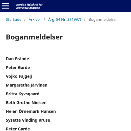
Startside
/
Arkiver
/
Årg. 84 Nr. 3 (1997)
/
Boganmeldelser
Boganmeldelser
Dan Frände
Peter Garde
Vojko Fajgelj
Margaretha Järvinen
Britta Kyvsgaard
Beth Grothe Nielsen
Helén Örnemark Hansen
Sysette Vinding Kruse
Peter Garde