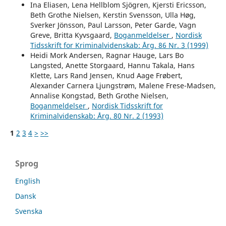
Ina Eliasen, Lena Hellblom Sjögren, Kjersti Ericsson,
Beth Grothe Nielsen, Kerstin Svensson, Ulla Høg,
Sverker Jönsson, Paul Larsson, Peter Garde, Vagn
Greve, Britta Kyvsgaard,
Boganmeldelser
,
Nordisk
Tidsskrift for Kriminalvidenskab: Årg. 86 Nr. 3 (1999)
Heidi Mork Andersen, Ragnar Hauge, Lars Bo
Langsted, Anette Storgaard, Hannu Takala, Hans
Klette, Lars Rand Jensen, Knud Aage Frøbert,
Alexander Carnera Ljungstrøm, Malene Frese-Madsen,
Annalise Kongstad, Beth Grothe Nielsen,
Boganmeldelser
,
Nordisk Tidsskrift for
Kriminalvidenskab: Årg. 80 Nr. 2 (1993)
1
2
3
4
>
>>
Sprog
English
Dansk
Svenska