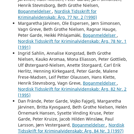
Henrik Stevnsborg, Beth Grothe Nielsen,
Boganmeldelser
,
Nordisk Tidsskrift for
Kriminalvidenskab: Årg. 77 Nr. 2 (1990)
Margaretha Järvinen, Ole Espersen, Jørn Simonsen,
Vagn Greve, Beth Grothe Nielsen, Ragnar Hauge,
Peter Garde, Heikki Pihlajamäki,
Boganmeldelser
,
Nordisk Tidsskrift for Kriminalvidenskab: Årg. 78 Nr. 1
(1991)
Ingrid Sahlin, Annalise Kongstad, Beth Grothe
Nielsen, Kauko Aromaa, Mona Eliasson, Peter Gottlieb,
Ulf Østergaard-Nielsen, Anette Storgaard, Carl Erik
Herlitz, Henning Kirkegaard, Peter Garde, Malene
Frese-Madsen, Leif Petter Olaussen, Hans Klette,
Henrik Stevnsborg, Vagn Greve,
Boganmeldelser
,
Nordisk Tidsskrift for Kriminalvidenskab: Årg. 82 Nr. 2
(1995)
Dan Frände, Peter Garde, Vojko Fajgelj, Margaretha
Järvinen, Britta Kyvsgaard, Beth Grothe Nielsen, Helén
Örnemark Hansen, Sysette Vinding Kruse, Peter
Garde, Peter Kruize, Jacob Hilden Winsløw, Paul
Larsson, Jørn Vestergaard,
Boganmeldelser
,
Nordisk
Tidsskrift for Kriminalvidenskab: Årg. 84 Nr. 3 (1997)