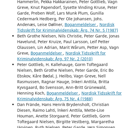
Hammerlin, Pekka Hakkarainen, Peter Gottlieb, Vagn
Greve, Knut Papendorf, Sysette Vinding Kruse, Peter
Garde, Preben Wolf, Lars Munk Plum, Gunilla
Cedermark Hedberg, Per Ole Johansen, Johs.
Andenæs, Leise Døllner,
Boganmeldelser
,
Nordisk
Tidsskrift for Kriminalvidenskab: Årg. 74 Nr. 5 (1987)
Beth Grothe Nielsen, Nils Christie, Peter Garde, Jonas
Havelund, Peter Kruize, Paul Larsson, Leif Petter
Olaussen, Lin Adrian, Marit Wårum, Petter Asp, Vagn
Greve,
Boganmeldelser
,
Nordisk Tidsskrift for
Kriminalvidenskab: Årg. 97 Nr. 2 (2010)
Peter Gottlieb, H. Kallehauge, Gorm Toftegaard
Nielsen, Beth Grothe Nielsen, Peter Garde, Eric Bo
Ebskov, Kåre Bødal, J. Heilbo, Vagn Greve, Nell
Rasmussen, Ragnar Hauge, Inkeri Anttila, Britta
Kyvsgaard, Bo Svensson, Ann-Britt Grünewald,
Henning Koch,
Boganmeldelser
,
Nordisk Tidsskrift for
Kriminalvidenskab: Årg. 75 Nr. 4 (1988)
Dan Frände, Hans Henrik Brydensholt, Christian
Diesen, Raimo Lahti, lnkeri Anttila, Mette-Lise
Houman, Anette Storgaard, Peter Gottlieb, Gorm
Toftegaard Nielsen, Birgitte Vestberg, Margaretha
Järvinen, Ruth Nielsen, Peter Garde, Jørn Simonsen,