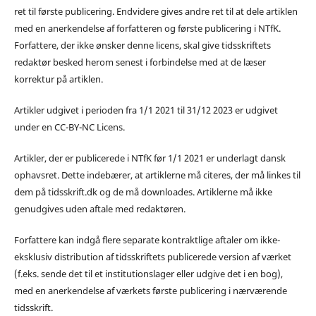
ret til første publicering. Endvidere gives andre ret til at dele artiklen
med en anerkendelse af forfatteren og første publicering i NTfK.
Forfattere, der ikke ønsker denne licens, skal give tidsskriftets
redaktør besked herom senest i forbindelse med at de læser
korrektur på artiklen.
Artikler udgivet i perioden fra 1/1 2021 til 31/12 2023 er udgivet
under en CC-BY-NC Licens.
Artikler, der er publicerede i NTfK før 1/1 2021 er underlagt dansk
ophavsret. Dette indebærer, at artiklerne må citeres, der må linkes til
dem på tidsskrift.dk og de må downloades. Artiklerne må ikke
genudgives uden aftale med redaktøren.
Forfattere kan indgå flere separate kontraktlige aftaler om ikke-
eksklusiv distribution af tidsskriftets publicerede version af værket
(f.eks. sende det til et institutionslager eller udgive det i en bog),
med en anerkendelse af værkets første publicering i nærværende
tidsskrift.