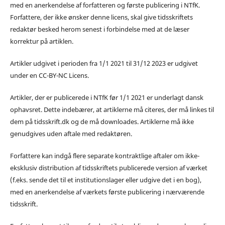
med en anerkendelse af forfatteren og første publicering i NTfK.
Forfattere, der ikke ønsker denne licens, skal give tidsskriftets
redaktør besked herom senest i forbindelse med at de læser
korrektur på artiklen.
Artikler udgivet i perioden fra 1/1 2021 til 31/12 2023 er udgivet
under en CC-BY-NC Licens.
Artikler, der er publicerede i NTfK før 1/1 2021 er underlagt dansk
ophavsret. Dette indebærer, at artiklerne må citeres, der må linkes til
dem på tidsskrift.dk og de må downloades. Artiklerne må ikke
genudgives uden aftale med redaktøren.
Forfattere kan indgå flere separate kontraktlige aftaler om ikke-
eksklusiv distribution af tidsskriftets publicerede version af værket
(f.eks. sende det til et institutionslager eller udgive det i en bog),
med en anerkendelse af værkets første publicering i nærværende
tidsskrift.