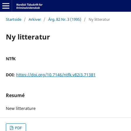
Startside
/
Arkiver
/
Årg. 82 Nr. 3 (1995)
/
Ny litteratur
Ny litteratur
NTfK
DOI:
https://doi.org/10.7146/ntfk.v82i3.71381
Resumé
New litterature
PDF