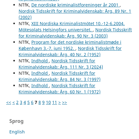
NTfK,
De nordiske kriminalistforeninger år 2001
,
Nordisk Tidsskrift for Kriminalvidenskab: Årg. 89 Nr. 1
(2002)
NTfK,
XIII Nordiska Kriminalistmötet 10.-12-6.2004.
Mötesplats Helsingfors universitet.
,
Nordisk Tidsskrift
for Kriminalvidenskab: Årg. 90 Nr. 3 (2003)
NTfK,
Program for det nordiske kriminalistmøde i
København 3.-7. juni 1952.
,
Nordisk Tidsskrift for
Kriminalvidenskab: Årg. 40 Nr. 2 (1952)
NTfK,
Indhold
,
Nordisk Tidsskrift for
Kriminalvidenskab: Årg. 111 Nr. 3 (2024)
NTfK,
Indhold
,
Nordisk Tidsskrift for
Kriminalvidenskab: Årg. 84 Nr. 3 (1997)
NTfK,
Indhold
,
Nordisk Tidsskrift for
Kriminalvidenskab: Årg. 60 Nr. 1 (1972)
<<
<
2
3
4
5
6
7
8
9
10
11
>
>>
Sprog
English