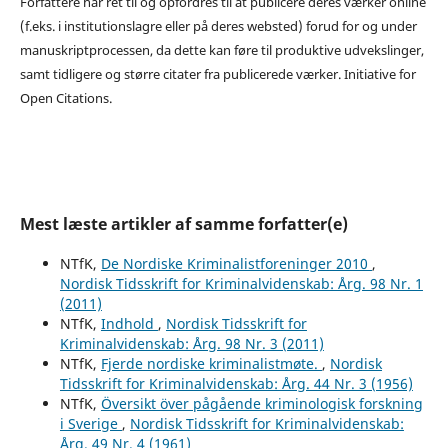
Forfattere har ret til og opfordres til at publicere deres værker online
(f.eks. i institutionslagre eller på deres websted) forud for og under
manuskriptprocessen, da dette kan føre til produktive udvekslinger,
samt tidligere og større citater fra publicerede værker. Initiative for
Open Citations.
Mest læste artikler af samme forfatter(e)
NTfK,
De Nordiske Kriminalistforeninger 2010
,
Nordisk Tidsskrift for Kriminalvidenskab: Årg. 98 Nr. 1
(2011)
NTfK,
Indhold
,
Nordisk Tidsskrift for
Kriminalvidenskab: Årg. 98 Nr. 3 (2011)
NTfK,
Fjerde nordiske kriminalistmøte.
,
Nordisk
Tidsskrift for Kriminalvidenskab: Årg. 44 Nr. 3 (1956)
NTfK,
Översikt över pågående kriminologisk forskning
i Sverige
,
Nordisk Tidsskrift for Kriminalvidenskab:
Årg. 49 Nr. 4 (1961)