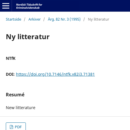
Startside
/
Arkiver
/
Årg. 82 Nr. 3 (1995)
/
Ny litteratur
Ny litteratur
NTfK
DOI:
https://doi.org/10.7146/ntfk.v82i3.71381
Resumé
New litterature
PDF