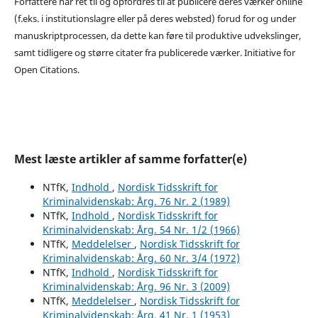
Forfattere har ret til og opfordres til at publicere deres værker online
(f.eks. i institutionslagre eller på deres websted) forud for og under
manuskriptprocessen, da dette kan føre til produktive udvekslinger,
samt tidligere og større citater fra publicerede værker. Initiative for
Open Citations.
Mest læste artikler af samme forfatter(e)
NTfK,
Indhold
,
Nordisk Tidsskrift for
Kriminalvidenskab: Årg. 76 Nr. 2 (1989)
NTfK,
Indhold
,
Nordisk Tidsskrift for
Kriminalvidenskab: Årg. 54 Nr. 1/2 (1966)
NTfK,
Meddelelser
,
Nordisk Tidsskrift for
Kriminalvidenskab: Årg. 60 Nr. 3/4 (1972)
NTfK,
Indhold
,
Nordisk Tidsskrift for
Kriminalvidenskab: Årg. 96 Nr. 3 (2009)
NTfK,
Meddelelser
,
Nordisk Tidsskrift for
Kriminalvidenskab: Årg. 41 Nr. 1 (1953)