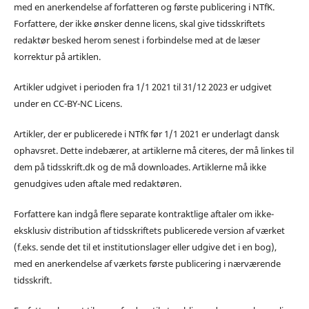
med en anerkendelse af forfatteren og første publicering i NTfK.
Forfattere, der ikke ønsker denne licens, skal give tidsskriftets
redaktør besked herom senest i forbindelse med at de læser
korrektur på artiklen.
Artikler udgivet i perioden fra 1/1 2021 til 31/12 2023 er udgivet
under en CC-BY-NC Licens.
Artikler, der er publicerede i NTfK før 1/1 2021 er underlagt dansk
ophavsret. Dette indebærer, at artiklerne må citeres, der må linkes til
dem på tidsskrift.dk og de må downloades. Artiklerne må ikke
genudgives uden aftale med redaktøren.
Forfattere kan indgå flere separate kontraktlige aftaler om ikke-
eksklusiv distribution af tidsskriftets publicerede version af værket
(f.eks. sende det til et institutionslager eller udgive det i en bog),
med en anerkendelse af værkets første publicering i nærværende
tidsskrift.