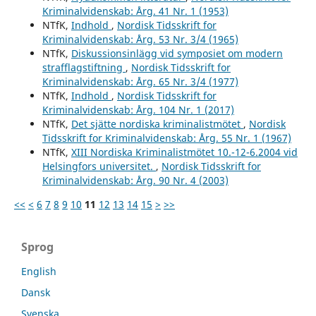
Kriminalvidenskab: Årg. 41 Nr. 1 (1953)
NTfK,
Indhold
,
Nordisk Tidsskrift for
Kriminalvidenskab: Årg. 53 Nr. 3/4 (1965)
NTfK,
Diskussionsinlägg vid symposiet om modern
strafflagstiftning
,
Nordisk Tidsskrift for
Kriminalvidenskab: Årg. 65 Nr. 3/4 (1977)
NTfK,
Indhold
,
Nordisk Tidsskrift for
Kriminalvidenskab: Årg. 104 Nr. 1 (2017)
NTfK,
Det sjätte nordiska kriminalistmötet
,
Nordisk
Tidsskrift for Kriminalvidenskab: Årg. 55 Nr. 1 (1967)
NTfK,
XIII Nordiska Kriminalistmötet 10.-12-6.2004 vid
Helsingfors universitet.
,
Nordisk Tidsskrift for
Kriminalvidenskab: Årg. 90 Nr. 4 (2003)
<<
<
6
7
8
9
10
11
12
13
14
15
>
>>
Sprog
English
Dansk
Svenska