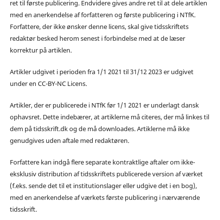
ret til første publicering. Endvidere gives andre ret til at dele artiklen
med en anerkendelse af forfatteren og første publicering i NTfK.
Forfattere, der ikke ønsker denne licens, skal give tidsskriftets
redaktør besked herom senest i forbindelse med at de læser
korrektur på artiklen.
Artikler udgivet i perioden fra 1/1 2021 til 31/12 2023 er udgivet
under en CC-BY-NC Licens.
Artikler, der er publicerede i NTfK før 1/1 2021 er underlagt dansk
ophavsret. Dette indebærer, at artiklerne må citeres, der må linkes til
dem på tidsskrift.dk og de må downloades. Artiklerne må ikke
genudgives uden aftale med redaktøren.
Forfattere kan indgå flere separate kontraktlige aftaler om ikke-
eksklusiv distribution af tidsskriftets publicerede version af værket
(f.eks. sende det til et institutionslager eller udgive det i en bog),
med en anerkendelse af værkets første publicering i nærværende
tidsskrift.