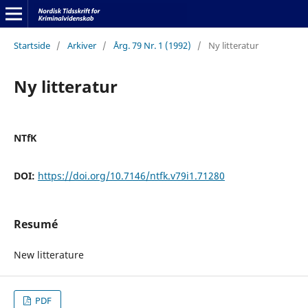
Startside
/
Arkiver
/
Årg. 79 Nr. 1 (1992)
/
Ny litteratur
Ny litteratur
NTfK
DOI:
https://doi.org/10.7146/ntfk.v79i1.71280
Resumé
New litterature
PDF