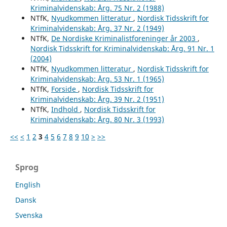
Kriminalvidenskab: Årg. 75 Nr. 2 (1988)
NTfK,
Nyudkommen litteratur
,
Nordisk Tidsskrift for
Kriminalvidenskab: Årg. 37 Nr. 2 (1949)
NTfK,
De Nordiske Kriminalistforeninger år 2003
,
Nordisk Tidsskrift for Kriminalvidenskab: Årg. 91 Nr. 1
(2004)
NTfK,
Nyudkommen litteratur
,
Nordisk Tidsskrift for
Kriminalvidenskab: Årg. 53 Nr. 1 (1965)
NTfK,
Forside
,
Nordisk Tidsskrift for
Kriminalvidenskab: Årg. 39 Nr. 2 (1951)
NTfK,
Indhold
,
Nordisk Tidsskrift for
Kriminalvidenskab: Årg. 80 Nr. 3 (1993)
<<
<
1
2
3
4
5
6
7
8
9
10
>
>>
Sprog
English
Dansk
Svenska