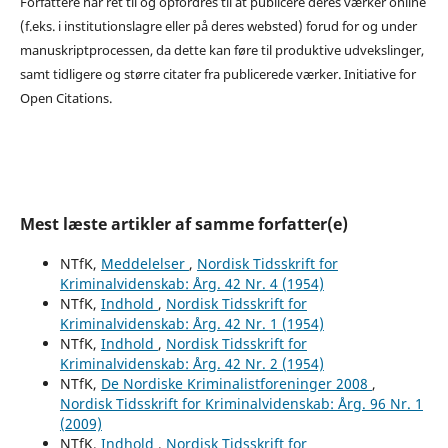
Forfattere har ret til og opfordres til at publicere deres værker online
(f.eks. i institutionslagre eller på deres websted) forud for og under
manuskriptprocessen, da dette kan føre til produktive udvekslinger,
samt tidligere og større citater fra publicerede værker. Initiative for
Open Citations.
Mest læste artikler af samme forfatter(e)
NTfK,
Meddelelser
,
Nordisk Tidsskrift for
Kriminalvidenskab: Årg. 42 Nr. 4 (1954)
NTfK,
Indhold
,
Nordisk Tidsskrift for
Kriminalvidenskab: Årg. 42 Nr. 1 (1954)
NTfK,
Indhold
,
Nordisk Tidsskrift for
Kriminalvidenskab: Årg. 42 Nr. 2 (1954)
NTfK,
De Nordiske Kriminalistforeninger 2008
,
Nordisk Tidsskrift for Kriminalvidenskab: Årg. 96 Nr. 1
(2009)
NTfK,
Indhold
,
Nordisk Tidsskrift for