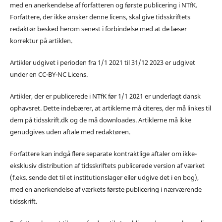
med en anerkendelse af forfatteren og første publicering i NTfK.
Forfattere, der ikke ønsker denne licens, skal give tidsskriftets
redaktør besked herom senest i forbindelse med at de læser
korrektur på artiklen.
Artikler udgivet i perioden fra 1/1 2021 til 31/12 2023 er udgivet
under en CC-BY-NC Licens.
Artikler, der er publicerede i NTfK før 1/1 2021 er underlagt dansk
ophavsret. Dette indebærer, at artiklerne må citeres, der må linkes til
dem på tidsskrift.dk og de må downloades. Artiklerne må ikke
genudgives uden aftale med redaktøren.
Forfattere kan indgå flere separate kontraktlige aftaler om ikke-
eksklusiv distribution af tidsskriftets publicerede version af værket
(f.eks. sende det til et institutionslager eller udgive det i en bog),
med en anerkendelse af værkets første publicering i nærværende
tidsskrift.