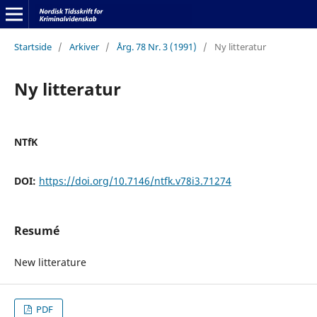
Startside
/
Arkiver
/
Årg. 78 Nr. 3 (1991)
/
Ny litteratur
Ny litteratur
NTfK
DOI:
https://doi.org/10.7146/ntfk.v78i3.71274
Resumé
New litterature
PDF