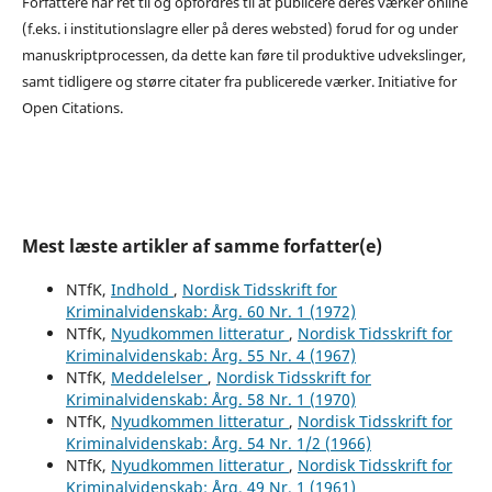
Forfattere har ret til og opfordres til at publicere deres værker online
(f.eks. i institutionslagre eller på deres websted) forud for og under
manuskriptprocessen, da dette kan føre til produktive udvekslinger,
samt tidligere og større citater fra publicerede værker. Initiative for
Open Citations.
Mest læste artikler af samme forfatter(e)
NTfK,
Indhold
,
Nordisk Tidsskrift for
Kriminalvidenskab: Årg. 60 Nr. 1 (1972)
NTfK,
Nyudkommen litteratur
,
Nordisk Tidsskrift for
Kriminalvidenskab: Årg. 55 Nr. 4 (1967)
NTfK,
Meddelelser
,
Nordisk Tidsskrift for
Kriminalvidenskab: Årg. 58 Nr. 1 (1970)
NTfK,
Nyudkommen litteratur
,
Nordisk Tidsskrift for
Kriminalvidenskab: Årg. 54 Nr. 1/2 (1966)
NTfK,
Nyudkommen litteratur
,
Nordisk Tidsskrift for
Kriminalvidenskab: Årg. 49 Nr. 1 (1961)