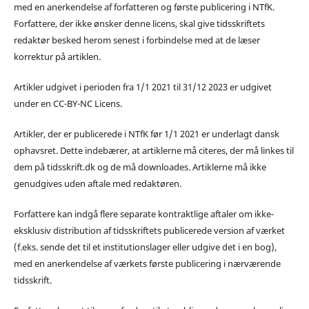
med en anerkendelse af forfatteren og første publicering i NTfK.
Forfattere, der ikke ønsker denne licens, skal give tidsskriftets
redaktør besked herom senest i forbindelse med at de læser
korrektur på artiklen.
Artikler udgivet i perioden fra 1/1 2021 til 31/12 2023 er udgivet
under en CC-BY-NC Licens.
Artikler, der er publicerede i NTfK før 1/1 2021 er underlagt dansk
ophavsret. Dette indebærer, at artiklerne må citeres, der må linkes til
dem på tidsskrift.dk og de må downloades. Artiklerne må ikke
genudgives uden aftale med redaktøren.
Forfattere kan indgå flere separate kontraktlige aftaler om ikke-
eksklusiv distribution af tidsskriftets publicerede version af værket
(f.eks. sende det til et institutionslager eller udgive det i en bog),
med en anerkendelse af værkets første publicering i nærværende
tidsskrift.