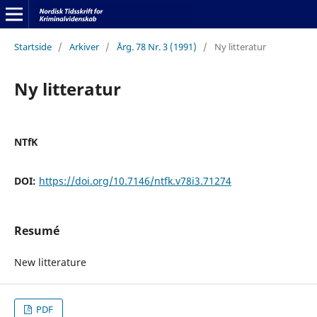
Startside
/
Arkiver
/
Årg. 78 Nr. 3 (1991)
/
Ny litteratur
Ny litteratur
NTfK
DOI:
https://doi.org/10.7146/ntfk.v78i3.71274
Resumé
New litterature
PDF