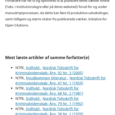
Forfattere har ret til og opfordres til at publicere deres værker online
(f.eks. i institutionslagre eller på deres websted) forud for og under
manuskriptprocessen, da dette kan føre til produktive udvekslinger,
samt tidligere og større citater fra publicerede værker. Initiative for
Open Citations.
Mest læste artikler af samme forfatter(e)
NTfK,
Indhold
,
Nordisk Tidsskrift for
Kriminalvidenskab: Årg. 92 Nr. 3 (2005)
NTfK,
Nyudkommen litteratur
,
Nordisk Tidsskrift for
Kriminalvidenskab: Årg. 47 Nr. 1 (1959)
NTfK,
Indhold
,
Nordisk Tidsskrift for
Kriminalvidenskab: Årg. 68 Nr. 2 (1981)
NTfK,
Indhold
,
Nordisk Tidsskrift for
Kriminalvidenskab: Årg. 79 Nr. 1 (1992)
NTfK,
Indhold
,
Nordisk Tidsskrift for
Kriminalvidenskab: Årg. 58 Nr. 1 (1970)