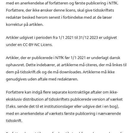
med en anerkendelse af forfatteren og første publicering i NTfK.
Forfattere, der ikke ønsker denne licens, skal give tidsskriftets
redaktør besked herom senest i forbindelse med at de læser
korrektur på artiklen.
Artikler udgivet i perioden fra 1/1 2021 til 31/12 2023 er udgivet
under en CC-BY-NC Licens.
Artikler, der er publicerede i NTfK før 1/1 2021 er underlagt dansk
ophavsret. Dette indebærer, at artiklerne må citeres, der må linkes til
dem på tidsskrift.dk og de må downloades. Artiklerne må ikke
genudgives uden aftale med redaktøren.
Forfattere kan indgå flere separate kontraktlige aftaler om ikke-
eksklusiv distribution af tidsskriftets publicerede version af værket
(f.eks. sende det til et institutionslager eller udgive det i en bog),
med en anerkendelse af værkets første publicering i nærværende
tidsskrift.