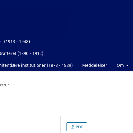
et (1913 - 1948)
rafferet (1890 - 1912)
itentiære institutioner (1878 - 1889)
Meddelelser
Om
eratur
PDF