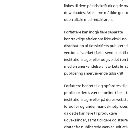
linkes til dem på tidsskrift.dk og de m
downloades. Artiklerne må ikke genu
uden aftale med redaktøren.
Forfattere kan indgå flere separate
kontraktlige aftaler om ikke-eksklusiv
distribution af tidsskriftets publicere
version af værket (f.eks. sende det til 
institutionslager eller udgive det i en
med en anerkendelse af værkets førs
publicering i nærværende tidsskrift.
Forfattere har ret til og opfordres til a
publicere deres værker online (f.eks. i
institutionslagre eller på deres webst
forud for og under manuskriptproces
da dette kan føre til produktive
udvekslinger, samt tidligere og større
citater fra publicerede værker. Initiati