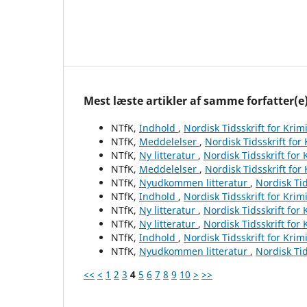
Mest læste artikler af samme forfatter(e
NTfK,
Indhold
,
Nordisk Tidsskrift for Krim
NTfK,
Meddelelser
,
Nordisk Tidsskrift for
NTfK,
Ny litteratur
,
Nordisk Tidsskrift for
NTfK,
Meddelelser
,
Nordisk Tidsskrift for
NTfK,
Nyudkommen litteratur
,
Nordisk Tid
NTfK,
Indhold
,
Nordisk Tidsskrift for Krim
NTfK,
Ny litteratur
,
Nordisk Tidsskrift for
NTfK,
Ny litteratur
,
Nordisk Tidsskrift for
NTfK,
Indhold
,
Nordisk Tidsskrift for Krim
NTfK,
Nyudkommen litteratur
,
Nordisk Tid
<<
<
1
2
3
4
5
6
7
8
9
10
>
>>