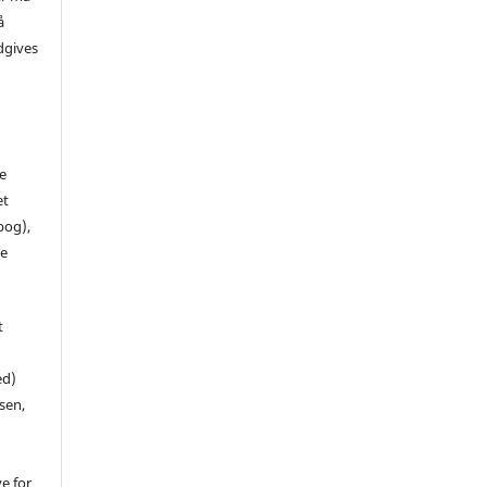
å
dgives
de
et
 bog),
te
t
ed)
sen,
ve for