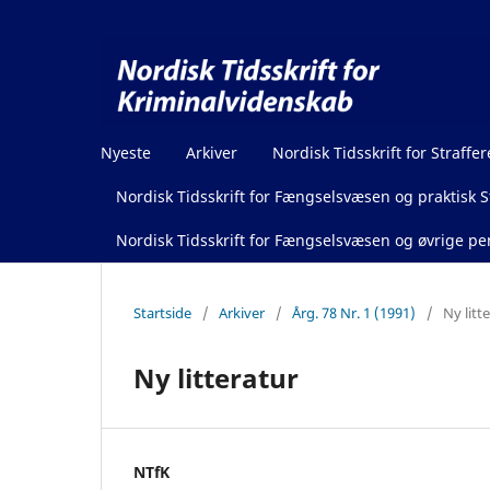
Nyeste
Arkiver
Nordisk Tidsskrift for Straffer
Nordisk Tidsskrift for Fængselsvæsen og praktisk St
Nordisk Tidsskrift for Fængselsvæsen og øvrige pen
Startside
/
Arkiver
/
Årg. 78 Nr. 1 (1991)
/
Ny litt
Ny litteratur
NTfK