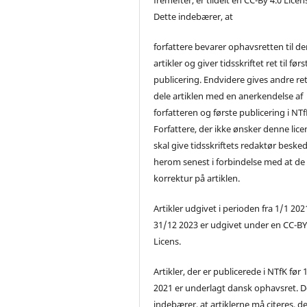
Dette indebærer, at
forfattere bevarer ophavsretten til de
artikler og giver tidsskriftet ret til førs
publicering. Endvidere gives andre ret 
dele artiklen med en anerkendelse af
forfatteren og første publicering i NTf
Forfattere, der ikke ønsker denne lice
skal give tidsskriftets redaktør beske
herom senest i forbindelse med at de
korrektur på artiklen.
Artikler udgivet i perioden fra 1/1 2021
31/12 2023 er udgivet under en CC-B
Licens.
Artikler, der er publicerede i NTfK før 
2021 er underlagt dansk ophavsret. D
indebærer, at artiklerne må citeres, d