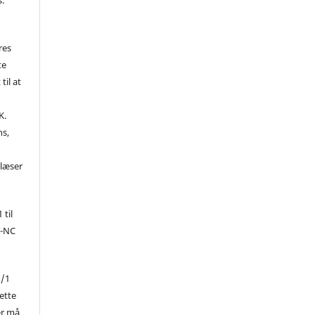
res
te
til at
K.
ns,
d
 læser
 til
Y-NC
1/1
ette
er må