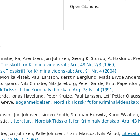
Open Citations.
)
ristie, Kaj Arentsen, Jon Johnsen, Georg K. Stürup, A. Haslund, Pr
Tidsskrift for Kriminalvidenskab: Årg. 48 Nr. 2/3 (1960)
sk Tidsskrift for Kriminalvidenskab: Årg. 91 Nr. 4 (2004)
, Monika Płatek, Paul Larsson, Kerstin Berglund, Mads Bryde Ander
orgaard, Nils Christie, Nils Jareborg, Peter Garde, Knut Papendorf
k Tidsskrift for Kriminalvidenskab: Årg. 78 Nr. 4 (1991)
arde, Jonas Havelund, Peter Kruize, Paul Larsson, Leif Petter Olaus
n Greve,
Boganmeldelser
,
Nordisk Tidsskrift for Kriminalvidenskab:
iansen, Jon Johnsen, Jørgen Smith, Stephan Hurwitz, Knud Waaben,
stie,
Litteratur.
,
Nordisk Tidsskrift for Kriminalvidenskab: Årg. 43 
ie, Jon Johnsen, Palle Johnsen, Franz Marcus, Nils Pårud,
Litteratu
rg. 43 Nr. 1 (1955)