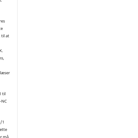
res
te
til at
K.
ns,
d
 læser
 til
Y-NC
1/1
ette
er må