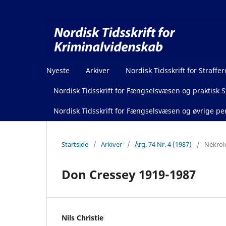
Nyeste
Arkiver
Nordisk Tidsskrift for Straffer
Nordisk Tidsskrift for Fængselsvæsen og praktisk St
Nordisk Tidsskrift for Fængselsvæsen og øvrige pen
Startside
/
Arkiver
/
Årg. 74 Nr. 4 (1987)
/
Nekrol
Don Cressey 1919-1987
Nils Christie