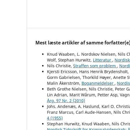
Mest læste artikler af samme forfatter(e
Knud Waaben, L. Nordskov Nielsen, Nils Ch
Wolf, Stephan Hurwitz,
Litteratur
,
Nordisk 
Nils Christie,
Straffen som problem
,
Nordi
Kjersti Ericsson, Hans Henrik Brydensholt
Gorm Gabrielsen, Thorkild Høyer, Anette St
Malin Åkerström,
Boganmeldelser
,
Nordis
Beth Grothe Nielsen, Nils Christie, Peter G
Lin Adrian, Marit Wårum, Petter Asp, Vag
Årg. 97 Nr. 2 (2010)
Johs. Andenæs, A. Haslund, Karl O. Christ
Franz Marcus, Carl Aude-Hansen, Nils Chri
4 (1955)
Stephan Hurwitz, Knud Waaben, Nils Christ
Nordisk Tidsskrift for Kriminalvidenskab: Å