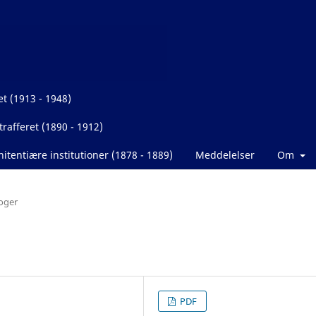
et (1913 - 1948)
rafferet (1890 - 1912)
itentiære institutioner (1878 - 1889)
Meddelelser
Om
oger
PDF