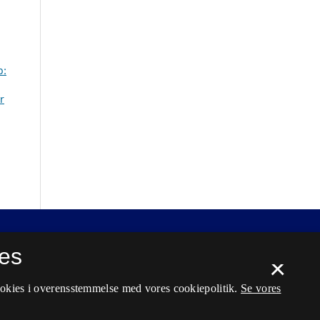
b:
r
es
×
ookies i overensstemmelse med vores cookiepolitik.
Se vores