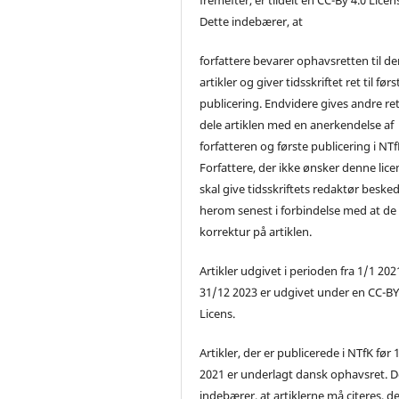
Dette indebærer, at
forfattere bevarer ophavsretten til de
artikler og giver tidsskriftet ret til førs
publicering. Endvidere gives andre ret 
dele artiklen med en anerkendelse af
forfatteren og første publicering i NTf
Forfattere, der ikke ønsker denne lice
skal give tidsskriftets redaktør beske
herom senest i forbindelse med at de
korrektur på artiklen.
Artikler udgivet i perioden fra 1/1 2021
31/12 2023 er udgivet under en CC-B
Licens.
Artikler, der er publicerede i NTfK før 
2021 er underlagt dansk ophavsret. D
indebærer, at artiklerne må citeres, d