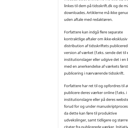
linkes til dem på tidsskrift.dk og de m
downloades. Artiklerne må ikke genu
uden aftale med redaktøren.
Forfattere kan indgå flere separate
kontraktlige aftaler om ikke-eksklusiv
distribution af tidsskriftets publicere
version af værket (f.eks. sende det til 
institutionslager eller udgive det i en
med en anerkendelse af værkets førs
publicering i nærværende tidsskrift.
Forfattere har ret til og opfordres til a
publicere deres værker online (f.eks. i
institutionslagre eller på deres webst
forud for og under manuskriptproces
da dette kan føre til produktive
udvekslinger, samt tidligere og større
citater fra publicerede værker. Initiati