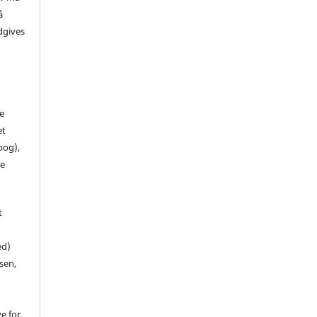
å
dgives
de
et
 bog),
te
t
ed)
sen,
ve for