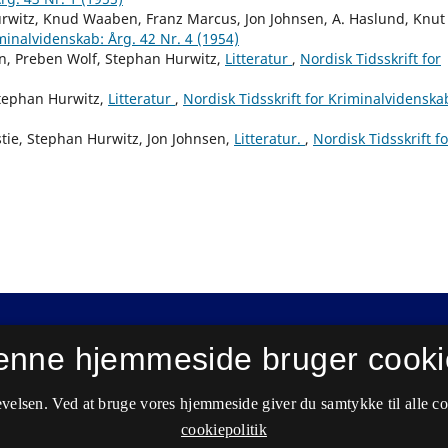
urwitz, Knud Waaben, Franz Marcus, Jon Johnsen, A. Haslund, Knut
iminalvidenskab: Årg. 42 Nr. 4 (1954)
on, Preben Wolf, Stephan Hurwitz,
Litteratur
,
Nordisk Tidsskrift for
Stephan Hurwitz,
Litteratur
,
Nordisk Tidsskrift for Kriminalvidenska
tie, Stephan Hurwitz, Jon Johnsen,
Litteratur.
,
Nordisk Tidsskrift fo
enne hjemmeside bruger cooki
velsen. Ved at bruge vores hjemmeside giver du samtykke til alle c
cookiepolitik