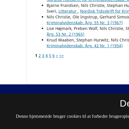
Bjarne Frandsen, Nils Christie, Stephan H
Sveri,
Litteratur
,
Nordisk Tidsskrift for Kr
Nils Christie, Ole Ingstrup, Gerhard Sims
Kriminalvidenskab: Årg. 55 Nr. 3 (1967)
Lise Højmark, Preben Wolf, Nils Christie, 
Årg. 53 Nr. 2 (1965)
Knud Waaben, Stephan Hurwitz, Nils Chris
Kriminalvidenskab: Årg. 42 Nr. 1 (1954)
1
2
3
4
5
6
>
>>
Nordisk Tidsskrift for Kriminalvidenskab
D
ISSN 0029-1528 (Trykt)
Denne hjemmeside bruger cookies til at forbedre brugerople
ISSN 2446-3051 (Online)
Tilgængelighedserklæring