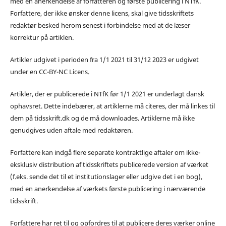
med en anerkendelse af forfatteren og første publicering i NTfK.
Forfattere, der ikke ønsker denne licens, skal give tidsskriftets
redaktør besked herom senest i forbindelse med at de læser
korrektur på artiklen.
Artikler udgivet i perioden fra 1/1 2021 til 31/12 2023 er udgivet
under en CC-BY-NC Licens.
Artikler, der er publicerede i NTfK før 1/1 2021 er underlagt dansk
ophavsret. Dette indebærer, at artiklerne må citeres, der må linkes til
dem på tidsskrift.dk og de må downloades. Artiklerne må ikke
genudgives uden aftale med redaktøren.
Forfattere kan indgå flere separate kontraktlige aftaler om ikke-
eksklusiv distribution af tidsskriftets publicerede version af værket
(f.eks. sende det til et institutionslager eller udgive det i en bog),
med en anerkendelse af værkets første publicering i nærværende
tidsskrift.
Forfattere har ret til og opfordres til at publicere deres værker online