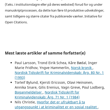
(f.eks. i institutionslagre eller på deres websted) forud for og under
manuskriptprocessen, da dette kan føre til produktive udvekslinger,
samt tidligere og større citater fra publicerede værker. Initiative for
Open Citations.
Mest læste artikler af samme forfatter(e)
Paul Larsson, Trond Eirik Schea, Kåre Bødal, Inger
Marie Fridhov, Yngve Hammerlin,
Norsk kronik
,
Nordisk Tidsskrift for Kriminalvidenskab: Årg. 80 Nr. 1
(1993)
Torleif Bylund, Kjersti Ericsson, Olavi Heinonen,
Annika Snare, Gilis Erenius, Vagn Greve, Poul Lodberg,
Boganmeldelser
,
Nordisk Tidsskrift for
Kriminalvidenskab: Årg. 71 Nr. 1 (1984)
Nils Christie,
Hvorfor det er ufruktbart å ta
utgangspunkt i at kriminalitet er en sosial realitet
,