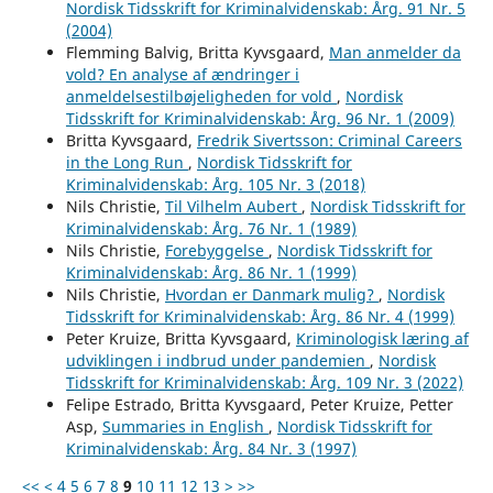
Nordisk Tidsskrift for Kriminalvidenskab: Årg. 91 Nr. 5
(2004)
Flemming Balvig, Britta Kyvsgaard,
Man anmelder da
vold? En analyse af ændringer i
anmeldelsestilbøjeligheden for vold
,
Nordisk
Tidsskrift for Kriminalvidenskab: Årg. 96 Nr. 1 (2009)
Britta Kyvsgaard,
Fredrik Sivertsson: Criminal Careers
in the Long Run
,
Nordisk Tidsskrift for
Kriminalvidenskab: Årg. 105 Nr. 3 (2018)
Nils Christie,
Til Vilhelm Aubert
,
Nordisk Tidsskrift for
Kriminalvidenskab: Årg. 76 Nr. 1 (1989)
Nils Christie,
Forebyggelse
,
Nordisk Tidsskrift for
Kriminalvidenskab: Årg. 86 Nr. 1 (1999)
Nils Christie,
Hvordan er Danmark mulig?
,
Nordisk
Tidsskrift for Kriminalvidenskab: Årg. 86 Nr. 4 (1999)
Peter Kruize, Britta Kyvsgaard,
Kriminologisk læring af
udviklingen i indbrud under pandemien
,
Nordisk
Tidsskrift for Kriminalvidenskab: Årg. 109 Nr. 3 (2022)
Felipe Estrado, Britta Kyvsgaard, Peter Kruize, Petter
Asp,
Summaries in English
,
Nordisk Tidsskrift for
Kriminalvidenskab: Årg. 84 Nr. 3 (1997)
<<
<
4
5
6
7
8
9
10
11
12
13
>
>>