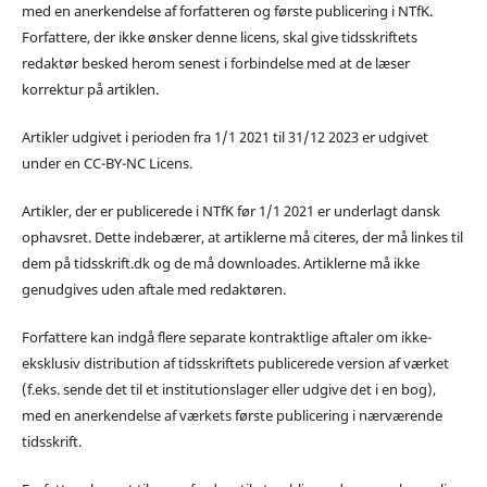
med en anerkendelse af forfatteren og første publicering i NTfK.
Forfattere, der ikke ønsker denne licens, skal give tidsskriftets
redaktør besked herom senest i forbindelse med at de læser
korrektur på artiklen.
Artikler udgivet i perioden fra 1/1 2021 til 31/12 2023 er udgivet
under en CC-BY-NC Licens.
Artikler, der er publicerede i NTfK før 1/1 2021 er underlagt dansk
ophavsret. Dette indebærer, at artiklerne må citeres, der må linkes til
dem på tidsskrift.dk og de må downloades. Artiklerne må ikke
genudgives uden aftale med redaktøren.
Forfattere kan indgå flere separate kontraktlige aftaler om ikke-
eksklusiv distribution af tidsskriftets publicerede version af værket
(f.eks. sende det til et institutionslager eller udgive det i en bog),
med en anerkendelse af værkets første publicering i nærværende
tidsskrift.