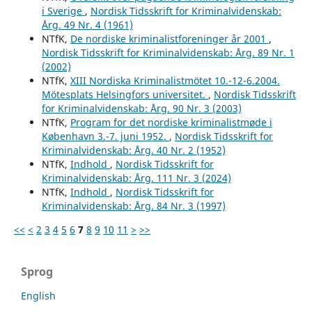
i Sverige
,
Nordisk Tidsskrift for Kriminalvidenskab:
Årg. 49 Nr. 4 (1961)
NTfK,
De nordiske kriminalistforeninger år 2001
,
Nordisk Tidsskrift for Kriminalvidenskab: Årg. 89 Nr. 1
(2002)
NTfK,
XIII Nordiska Kriminalistmötet 10.-12-6.2004.
Mötesplats Helsingfors universitet.
,
Nordisk Tidsskrift
for Kriminalvidenskab: Årg. 90 Nr. 3 (2003)
NTfK,
Program for det nordiske kriminalistmøde i
København 3.-7. juni 1952.
,
Nordisk Tidsskrift for
Kriminalvidenskab: Årg. 40 Nr. 2 (1952)
NTfK,
Indhold
,
Nordisk Tidsskrift for
Kriminalvidenskab: Årg. 111 Nr. 3 (2024)
NTfK,
Indhold
,
Nordisk Tidsskrift for
Kriminalvidenskab: Årg. 84 Nr. 3 (1997)
<<
<
2
3
4
5
6
7
8
9
10
11
>
>>
Sprog
English