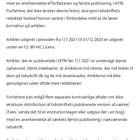
med en anerkendelse af forfatteren og første publicering i NTfK.
Forfattere, der ikke ønsker denne licens, skal give tidsskriftets
redaktør besked herom senest i forbindelse med at de læser
korrektur på artiklen.
Artikler udgivet i perioden fra 1/1 2021 til 31/12 2023 er udgivet
under en CC-BY-NC Licens.
Artikler, der er publicerede i NTfK før 1/1 2021 er underlagt dansk
ophavsret. Dette indebærer, at artiklerne må citeres, der må linkes til
dem på tidsskrift.dk og de må downloades. Artiklerne må ikke
genudgives uden aftale med redaktøren.
Forfattere kan indgå flere separate kontraktlige aftaler om ikke-
eksklusiv distribution af tidsskriftets publicerede version af værket
(f.eks. sende det til et institutionslager eller udgive det i en bog),
med en anerkendelse af værkets første publicering i nærværende
tidsskrift.