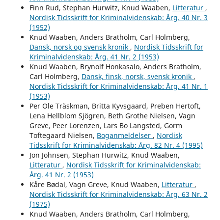
Finn Rud, Stephan Hurwitz, Knud Waaben,
Litteratur
,
Nordisk Tidsskrift for Kriminalvidenskab: Årg. 40 Nr. 3
(1952)
Knud Waaben, Anders Bratholm, Carl Holmberg,
Dansk, norsk og svensk kronik
,
Nordisk Tidsskrift for
Kriminalvidenskab: Årg. 41 Nr. 2 (1953)
Knud Waaben, Brynolf Honkasalo, Anders Bratholm,
Carl Holmberg,
Dansk, finsk, norsk, svensk kronik
,
Nordisk Tidsskrift for Kriminalvidenskab: Årg. 41 Nr. 1
(1953)
Per Ole Träskman, Britta Kyvsgaard, Preben Hertoft,
Lena Hellblom Sjögren, Beth Grothe Nielsen, Vagn
Greve, Peer Lorenzen, Lars Bo Langsted, Gorm
Toftegaard Nielsen,
Boganmeldelser
,
Nordisk
Tidsskrift for Kriminalvidenskab: Årg. 82 Nr. 4 (1995)
Jon Johnsen, Stephan Hurwitz, Knud Waaben,
Litteratur
,
Nordisk Tidsskrift for Kriminalvidenskab:
Årg. 41 Nr. 2 (1953)
Kåre Bødal, Vagn Greve, Knud Waaben,
Litteratur
,
Nordisk Tidsskrift for Kriminalvidenskab: Årg. 63 Nr. 2
(1975)
Knud Waaben, Anders Bratholm, Carl Holmberg,