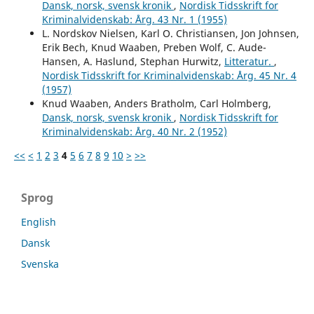
Dansk, norsk, svensk kronik
,
Nordisk Tidsskrift for
Kriminalvidenskab: Årg. 43 Nr. 1 (1955)
L. Nordskov Nielsen, Karl O. Christiansen, Jon Johnsen,
Erik Bech, Knud Waaben, Preben Wolf, C. Aude-
Hansen, A. Haslund, Stephan Hurwitz,
Litteratur.
,
Nordisk Tidsskrift for Kriminalvidenskab: Årg. 45 Nr. 4
(1957)
Knud Waaben, Anders Bratholm, Carl Holmberg,
Dansk, norsk, svensk kronik
,
Nordisk Tidsskrift for
Kriminalvidenskab: Årg. 40 Nr. 2 (1952)
<<
<
1
2
3
4
5
6
7
8
9
10
>
>>
Sprog
English
Dansk
Svenska