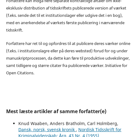
Forfattere kan indgå flere separate kontraktlige aftaler om ikke-
eksklusiv distribution af tidsskriftets publicerede version af værket
(f.eks. sende det til et institutionslager eller udgive det i en bog),
med en anerkendelse af værkets første publicering i nærværende
tidsskrift.
Forfattere har ret til og opfordres til at publicere deres værker online
(f.eks. i institutionslagre eller på deres websted) forud for og under
manuskriptprocessen, da dette kan føre til produktive udvekslinger,
samt tidligere og større citater fra publicerede værker. Initiative for
Open Citations.
Mest læste artikler af samme forfatter(e)
Knud Waaben, Anders Bratholm, Carl Holmberg,
Dansk, norsk, svensk kronik
,
Nordisk Tidsskrift for
Kriminalvidenskab: Årg. 43 Nr. 4 (1955)