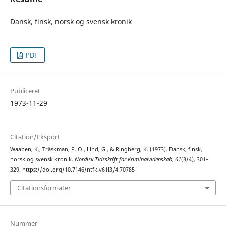
Dansk, finsk, norsk og svensk kronik
PDF
Publiceret
1973-11-29
Citation/Eksport
Waaben, K., Träskman, P. O., Lind, G., & Ringberg, K. (1973). Dansk, finsk,
norsk og svensk kronik.
Nordisk Tidsskrift for Kriminalvidenskab
,
61
(3/4), 301–
329. https://doi.org/10.7146/ntfk.v61i3/4.70785
Citationsformater
Nummer