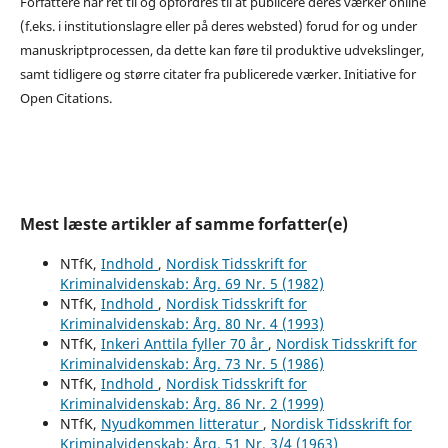
Forfattere har ret til og opfordres til at publicere deres værker online
(f.eks. i institutionslagre eller på deres websted) forud for og under
manuskriptprocessen, da dette kan føre til produktive udvekslinger,
samt tidligere og større citater fra publicerede værker. Initiative for
Open Citations.
Mest læste artikler af samme forfatter(e)
NTfK,
Indhold
,
Nordisk Tidsskrift for
Kriminalvidenskab: Årg. 69 Nr. 5 (1982)
NTfK,
Indhold
,
Nordisk Tidsskrift for
Kriminalvidenskab: Årg. 80 Nr. 4 (1993)
NTfK,
Inkeri Anttila fyller 70 år
,
Nordisk Tidsskrift for
Kriminalvidenskab: Årg. 73 Nr. 5 (1986)
NTfK,
Indhold
,
Nordisk Tidsskrift for
Kriminalvidenskab: Årg. 86 Nr. 2 (1999)
NTfK,
Nyudkommen litteratur
,
Nordisk Tidsskrift for
Kriminalvidenskab: Årg. 51 Nr. 3/4 (1963)