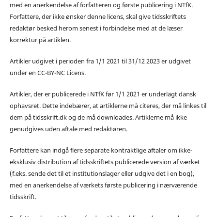
med en anerkendelse af forfatteren og første publicering i NTfK.
Forfattere, der ikke ønsker denne licens, skal give tidsskriftets
redaktør besked herom senest i forbindelse med at de læser
korrektur på artiklen.
Artikler udgivet i perioden fra 1/1 2021 til 31/12 2023 er udgivet
under en CC-BY-NC Licens.
Artikler, der er publicerede i NTfK før 1/1 2021 er underlagt dansk
ophavsret. Dette indebærer, at artiklerne må citeres, der må linkes til
dem på tidsskrift.dk og de må downloades. Artiklerne må ikke
genudgives uden aftale med redaktøren.
Forfattere kan indgå flere separate kontraktlige aftaler om ikke-
eksklusiv distribution af tidsskriftets publicerede version af værket
(f.eks. sende det til et institutionslager eller udgive det i en bog),
med en anerkendelse af værkets første publicering i nærværende
tidsskrift.