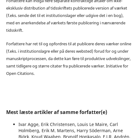
Forfattere kan indgå flere separate kontraktlige aftaler om ikke-
eksklusiv distribution af tidsskriftets publicerede version af værket
(f.eks. sende det til et institutionslager eller udgive det i en bog),
med en anerkendelse af værkets første publicering i nærværende
tidsskrift.
Forfattere har ret til og opfordres til at publicere deres værker online
(f.eks. i institutionslagre eller på deres websted) forud for og under
manuskriptprocessen, da dette kan føre til produktive udvekslinger,
samt tidligere og større citater fra publicerede værker. Initiative for
Open Citations.
Mest læste artikler af samme forfatter(e)
Ivar Agge, Erik Christensen, Louis Le Maire, Carl
Holmberg, Erik M. Martens, Harry Söderman, Arne
Björk, Knud Waaben, Brynolf Honkasalo, F.J.R. Andrén,