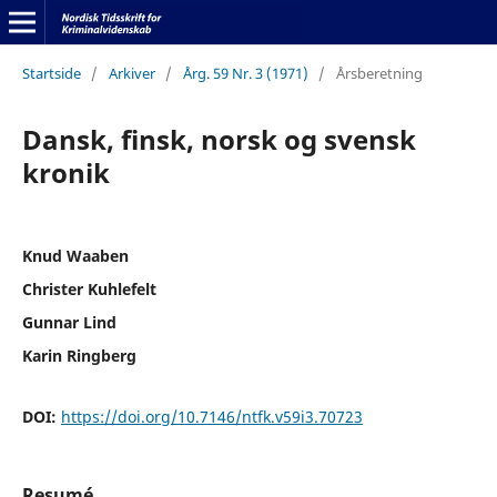
Startside
/
Arkiver
/
Årg. 59 Nr. 3 (1971)
/
Årsberetning
Dansk, finsk, norsk og svensk
kronik
Knud Waaben
Christer Kuhlefelt
Gunnar Lind
Karin Ringberg
DOI:
https://doi.org/10.7146/ntfk.v59i3.70723
Resumé